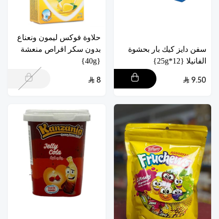
حلاوة فوكس ليمون ونعناع
سفن دايز كيك بار بحشوة
بدون سكر اقراص منعشة
الفانيلا {12*25g}
{40g}
8
9.50