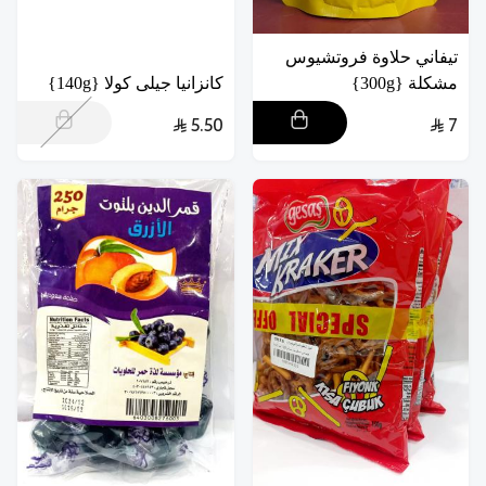
تيفاني حلاوة فروتشيوس
مشكلة {300g}
كانزانيا جيلى كولا {140g}
5.50
7