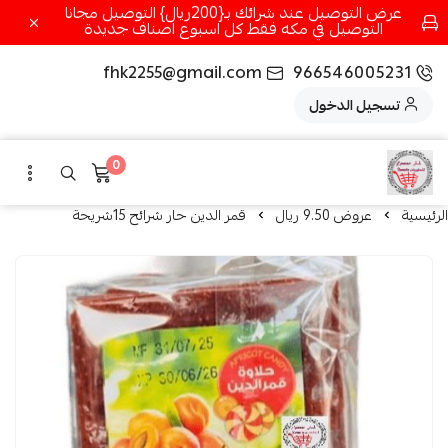
عرض التوصيل عند شرائك بـ{200ريال} التوصيل مجانا
التوصيل في مكه فقط كل اسبوع اصناف جديدة
fhk2255@gmail.com
966546005231
تسجيل الدخول
0
الرئيسية
عروض 9.50 ريال
قمر الدين حار شرائح 15شريحة