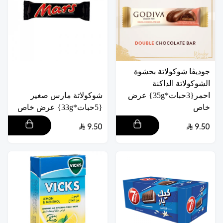
جوديڤا شوكولاتة بحشوة
الشوكولاتة الداكنة
احمر{3حبات*35g} عرض
شوكولاتة مارس صغير
خاص
{5حبات*33g} عرض خاص
9.50
9.50