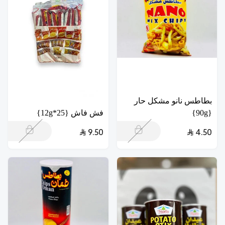
بطاطس نانو مشكل حار
{90g}
فش فاش {25*12g}
9.50
4.50