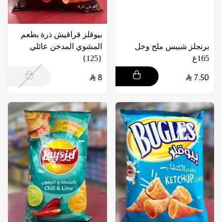
بيوقلز قراقيش ذرة بطعم
برنجلز شيبس ملح وخل
المشوي المدخن عائلي
165غ
{125}
8
7.50