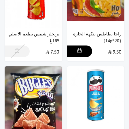
راجا بطاطس بنكهة الحارة
برنجلز شيبس بطعم الاصلي
{20*14g}
165غ
7.50
9.50