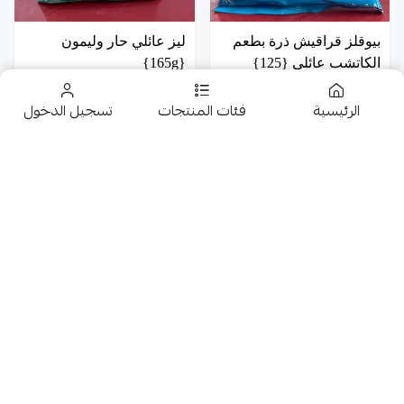
بيوقلز قراقيش ذرة بطعم
ليز عائلي حار وليمون
الكاتشب عائلي {125}
{165g}
7.50
8
الرئيسية
فئات المنتجات
تسجيل الدخول
تخفيضــــــــــات
حلويات
عروض 9.50 ريال
شوكولاتة متنوعة
البطل بطاطس بالفلفل
فرفشة بطاطس اعواد
جمبيريات متنوعة
الحار {20*12g}
بالجبنة الفرنسية 24*15G