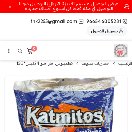
عرض التوصيل عند شرائك بـ{200ريال} التوصيل مجانا
التوصيل في مكه فقط كل اسبوع اصناف جديدة
fhk2255@gmail.com
966546005231
تسجيل الدخول
0
الرئيسية
جمبريات متنوعة
قطميتوس حار حلو 24كيس*15G