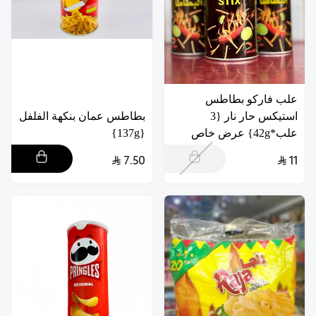
علب فاركو بطاطس
استيكس حار نار {3
بطاطس عمان بنكهة الفلفل
علب*42g} عرض خاص
{137g}
7.50
11