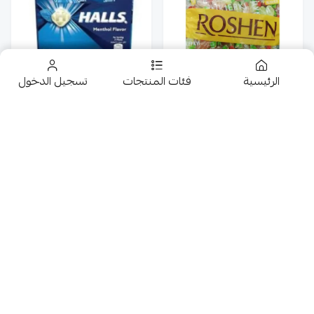
الرئيسية
فئات المنتجات
تسجيل الدخول
روشن سيتروس ميكس
هولز بنكهة النعناع
حلوى صلبة 1K
20*25.2G
25
20
22
تخفيضــــــــــات
حلويات
عروض 9.50 ريال
شوكولاتة متنوعة
جمبيريات متنوعة