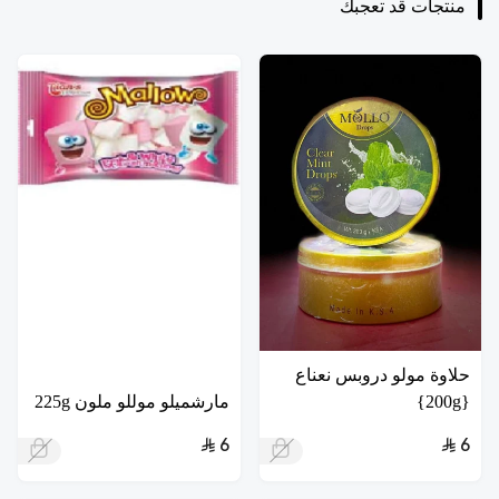
منتجات قد تعجبك
حلاوة مولو دروبس نعناع
{200g}
مارشميلو موللو ملون 225g
6
6