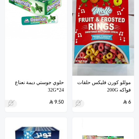
موللو كورن فليكس حلقات
حلوي جوستي ديمة نعناع
فواكه 200G
24*32G
9.50
6