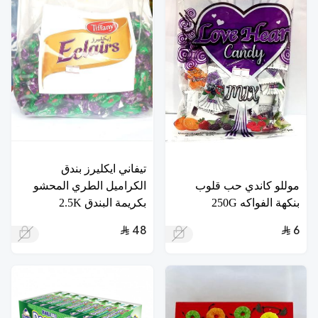
تيفاني ايكليرز بندق
موللو كاندي حب قلوب
الكراميل الطري المحشو
بنكهة الفواكه 250G
بكريمة البندق 2.5K
48
6