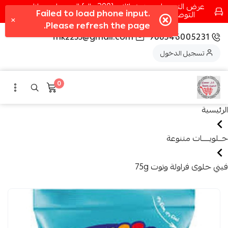
عرض التوصيل عند شرائك بـ{200ريال} التوصيل مجانا
التوصيل في مكه فقط كل اسبوع اصناف جديدة
fhk2255@gmail.com
966546005231
تسجيل الدخول
0
الرئيسية
حــلويـــــات متنوعة
فيني حلوى فراولة وتوت 75g