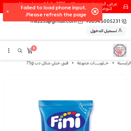
عرض التوصيل عند شرائك بـ{200ريال} التوصيل مجانا
التوصيل في مكه فقط كل اسبوع اصناف جديدة
fhk2255@gmail.com
966546005231
تسجيل الدخول
0
الرئيسية
حــلويـــــات متنوعة
فيني جيلي شكل دب 75g