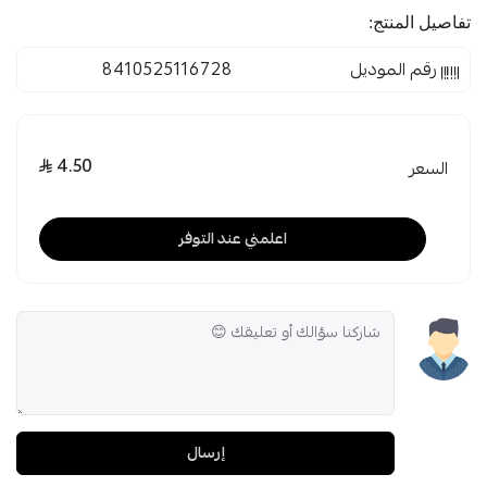
تفاصيل المنتج:
رقم الموديل
8410525116728
4.50
السعر
اعلمني عند التوفر
إرسال