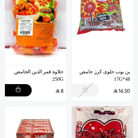
بن بوب حلوى كرز حامض
حلاوة قمر الدين الحامض
250G
48*17G
8
16.50