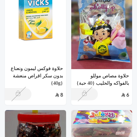
حلاوة فوكس ليمون ونعناع
حلاوة مصاص موللو
بدون سكر اقراص منعشة
بالفواكه والحليب {40 حبة}
{40g}
8
6