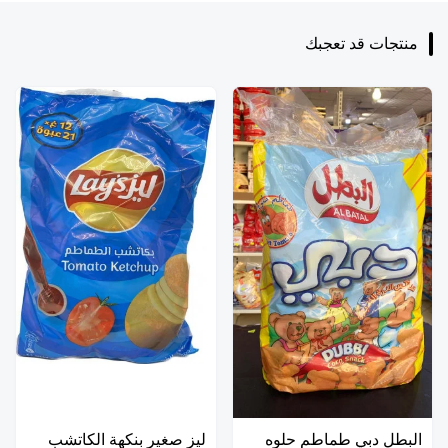
منتجات قد تعجبك
البطل دبي طماطم حلوه
ليز صغير بنكهة الكاتشب