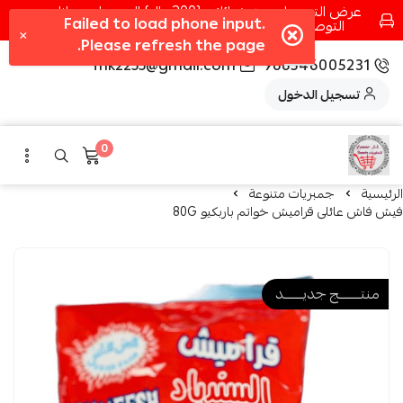
عرض التوصيل عند شرائك بـ{200ريال} التوصيل مجانا
التوصيل في مكه فقط كل اسبوع اصناف جديدة
fhk2255@gmail.com
966546005231
تسجيل الدخول
0
الرئيسية
جمبريات متنوعة
فيش فاش عائلى قراميش خواتم باربكيو 80G
منتــــــــج جديـــــــد