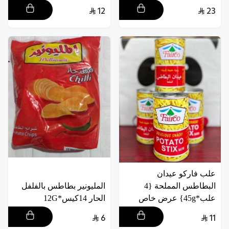
12
23
علب فاركو عيدان
البطاطس المملحة {4
المليونير بطاطس بالفلفل
علب*45g} عرض خاص
الحار 14كيس*12G
6
11