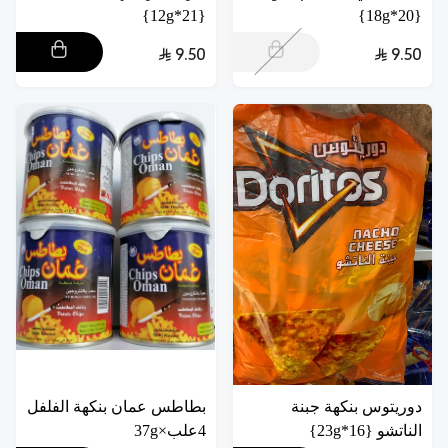
{21*12g}
{20*18g}
9.50
9.50
دوريتوس بنكهة جبنة
بطاطس عمان بنكهة الفلفل
الناتشو {16*23g}
4علب×37g