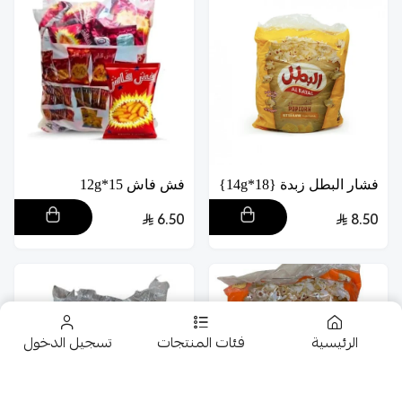
فشار البطل زبدة {18*14g}
فش فاش 15*12g
6.50
8.50
الرئيسية
فئات المنتجات
تسجيل الدخول