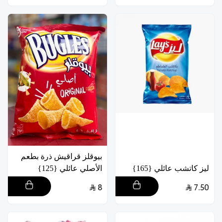
بيوقلز قراقيش ذرة بطعم
ليز كاتشب عائلي {165}
الأصلي عائلي {125}
8
7.50