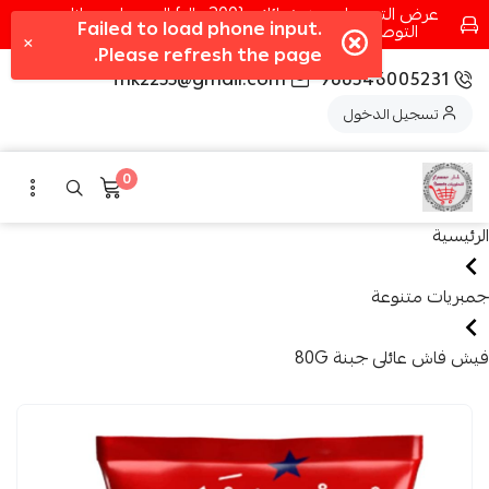
عرض التوصيل عند شرائك بـ{200ريال} التوصيل مجانا
التوصيل في مكه فقط كل اسبوع اصناف جديدة
fhk2255@gmail.com
966546005231
تسجيل الدخول
0
الرئيسية
جمبريات متنوعة
فيش فاش عائلى جبنة 80G