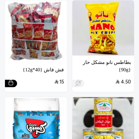
بطاطس نانو مشكل حار
{90g}
فش فاش {40*12g}
15
4.50