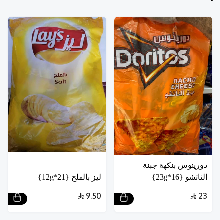
دوريتوس بنكهة جبنة
الناتشو {16*23g}
ليز بالملح {21*12g}
9.50
23