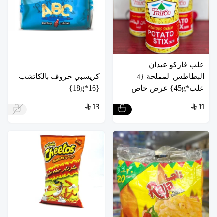
علب فاركو عيدان
البطاطس المملحة {4
كريسبي حروف بالكاتشب
علب*45g} عرض خاص
{16*18g}
13
11