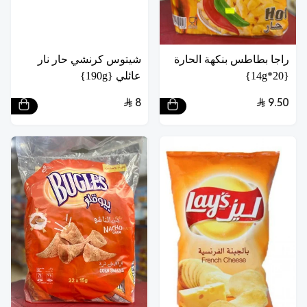
راجا بطاطس بنكهة الحارة
شيتوس كرنشي حار نار
{20*14g}
عائلي {190g}
8
9.50