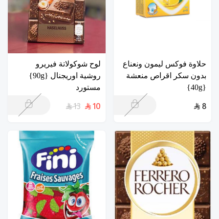
حلاوة فوكس ليمون ونعناع
لوح شوكولاتة فيريرو
بدون سكر اقراص منعشة
روشية اوريجنال {90g}
{40g}
مستورد
13
10
8