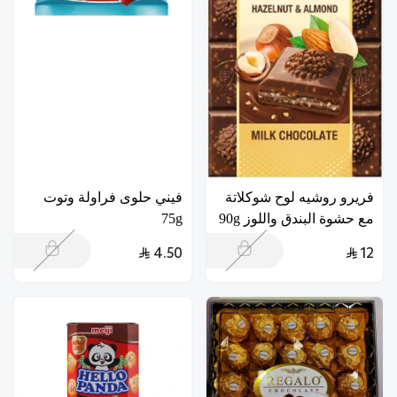
فريرو روشيه لوح شوكلاتة
فيني حلوى فراولة وتوت
مع حشوة البندق واللوز 90g
75g
4.50
12