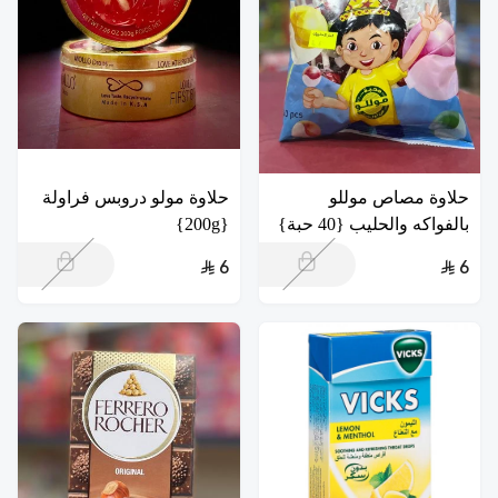
حلاوة مصاص موللو
حلاوة مولو دروبس فراولة
بالفواكه والحليب {40 حبة}
{200g}
6
6