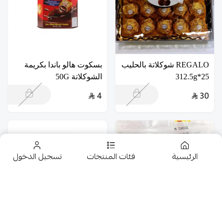
REGALO شوكلاتة بالحليب
بسكوت هالو باندا بكريمة
25*312.5g
الشوكلاتة 50G
4
30
الرئيسية
فئات المنتجات
تسجيل الدخول
تخفيضــــــــــات