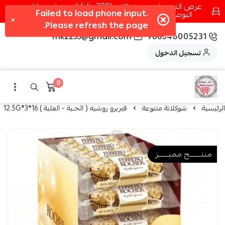
عرض التوصيل عند شرائك بـ{200ريال} التوصيل مجانا
التوصيل في مكه فقط كل اسبوع اصناف جديدة
fhk2255@gmail.com
966546005231
تسجيل الدخول
0
الرئيسية
شوكلاتة متنوعة
فيريرو روشيه ( الحـبة - العلبة ) 16*3*12.5G
منتــــــــج مميـــــــز