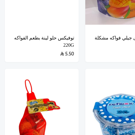
لوى جيلي فواكه مشكلة
توفيكس حلو لينة بطعم الفواكه
220G
5.50