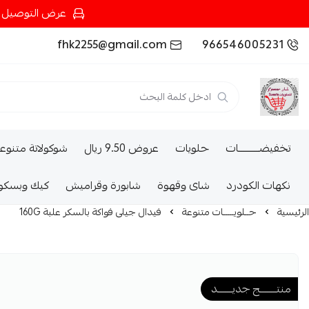
عرض التوصيل عند شرائك بـ{200ريال} التوصيل مجان
fhk2255@gmail.com
966546005231
تخفيضــــــــــات
حلويات
عروض 9.50 ريال
شوكولاتة متنوع
نكهات الكودرد
شاى وقهوة
شابورة وقراميش
كيك وبسكو
الرئيسية
حــلويـــــات متنوعة
فيدال جيلى فواكة بالسكر علبة 160G
منتــــــــج جديـــــــد