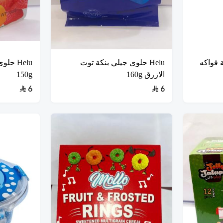
طرية فواكه
Helu حلوى جيلي بنكة توت
Helu ح
الازرق 160g
150g
6
6