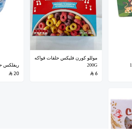
موللو كورن فليكس حلقات فواكه
200G
ريفلكس حلوى ن
20
6