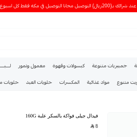
ا التوصيل في مكه فقط كل اسبوع اصناف جديدة
ة
جمبيريات متنوعة
كبسولات وقهوة
معمول وتمور
لــــبـــ
يت متنوع
مواد غذائية
المكسرات
حلويات العيد
حلويات م
فيدال جيلى فواكة بالسكر علبة 160G
8