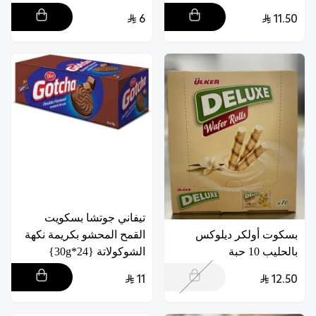
6
11.50
تيفاني جوتشا بسكويت
بسكوت أولكر ديلوكس
القمح المحشو بكريمة نكهة
بالحليب 10 حبة
الشوكولاتة {24*30g}
11
12.50