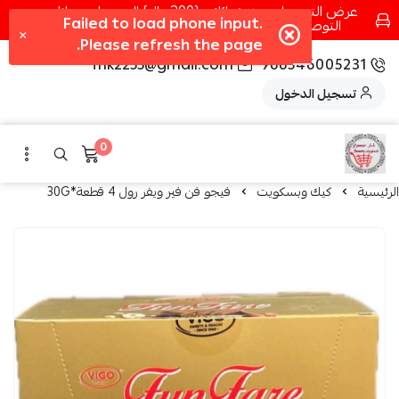
عرض التوصيل عند شرائك بـ{200ريال} التوصيل مجانا
التوصيل في مكه فقط كل اسبوع اصناف جديدة
fhk2255@gmail.com
966546005231
تسجيل الدخول
0
الرئيسية
كيك وبسكويت
فيجو فن فير ويفر رول 4 قطعة*30G