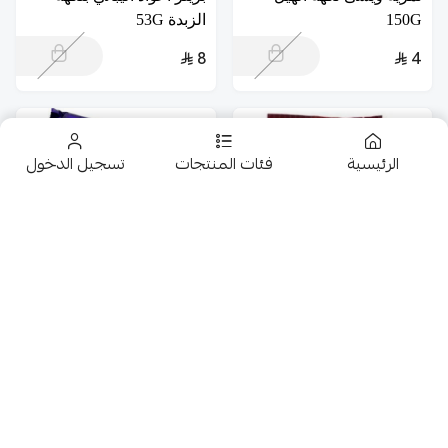
150G
الزبدة 53G
8
4
الرئيسية
فئات المنتجات
تسجيل الدخول
تخفيضــــــــــات
حلويات
بسكويت كراكرز مثلث
لوبو دريم بار شكولاته
بطاطس 24*14.5G
5*30G
عروض 9.50 ريال
8.50
13.50
شوكولاتة متنوعة