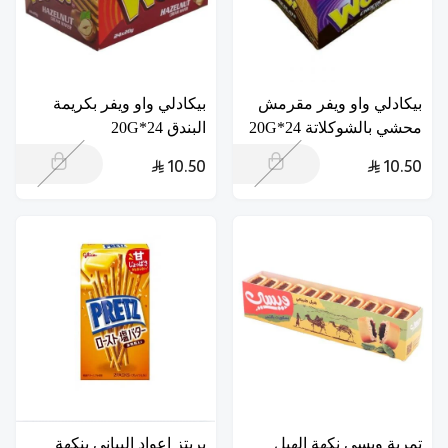
بيكادلي واو ويفر مقرمش
بيكادلي واو ويفر بكريمة
محشي بالشوكلاتة 24*20G
البندق 24*20G
10.50
10.50
تمرية ويسى نكهة الهيل
بريتز اعواد اليباني بنكهة