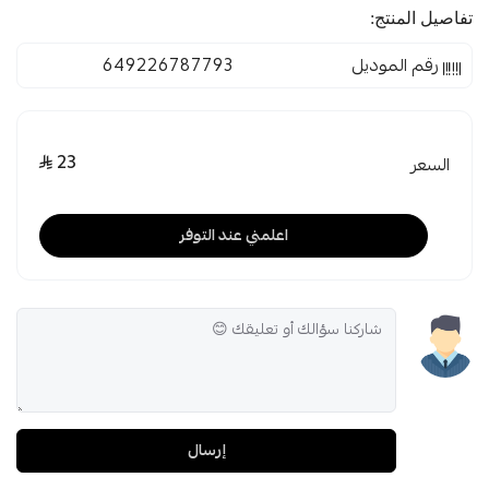
تفاصيل المنتج:
رقم الموديل
649226787793
23
السعر
اعلمني عند التوفر
إرسال