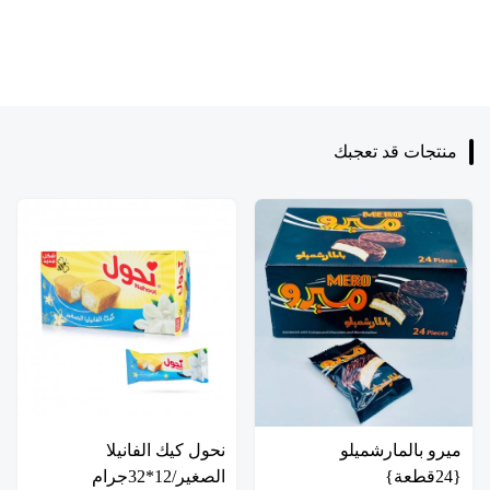
منتجات قد تعجبك
ميرو بالمارشميلو
نحول كيك الفانيلا
{24قطعة}
الصغير/12*32جرام