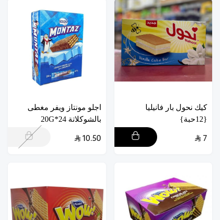
كيك نحول بار فانيليا
اجلو مونتاز ويفر مغطى
{12حبة}
بالشوكلاتة 24*20G
10.50
7