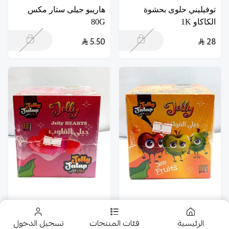
توفيليني حلوى بحشوة
هاريبو جيلى ستار مكس
الكاكاو 1K
80G
5.50
28
جلب جلى فواكة 12*14G
جلب جلى قلوب 12*14G
الرئيسية
فئات المنتجات
تسجيل الدخول