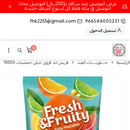
عرض التوصيل عند شرائك بـ{200ريال} التوصيل مجانا
التوصيل في مكه فقط كل اسبوع اصناف جديدة
fhk2255@gmail.com
966546005231
تسجيل الدخول
0
الرئيسية
حــــلويــــــات العيد
فريش اند فروتى جيلى حمضيات 1000G