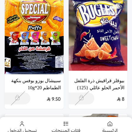
بيوقلز قراقيش ذرة الفلفل
سبيشال بوزو بوفس بنكهة
الأحمر الحلو عائلي {125}
الطماطم 20*10g
9.50
8
الرئيسية
فئات المنتجات
تسجيل الدخول