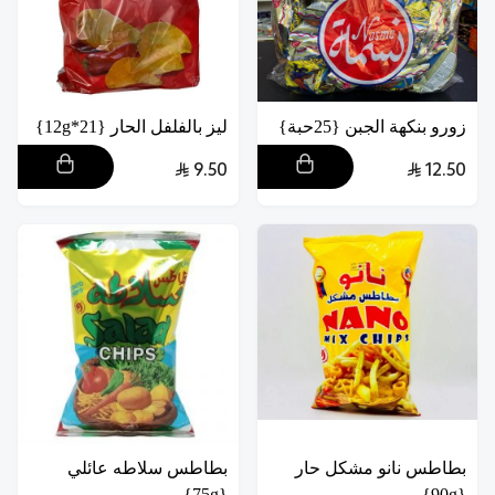
زورو بنكهة الجبن {25حبة}
ليز بالفلفل الحار {21*12g}
9.50
12.50
بطاطس نانو مشكل حار
بطاطس سلاطه عائلي
{75g}
{90g}