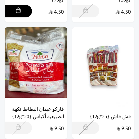
4.50
4.50
فاركو عيدان البطاطا نكهة
فش فاش {25*12g}
الطبيعية أكياس {20*12g}
9.50
9.50