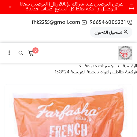
عرض التوصيل عند شرائك بـ{200ريال} التوصيل مجانا
التوصيل في مكه فقط كل اسبوع اصناف جديدة
fhk2255@gmail.com
966546005231
تسجيل الدخول
0
الرئيسية
جمبريات متنوعة
فرفشة بطاطس اعواد بالجبنة الفرنسية 24*15G