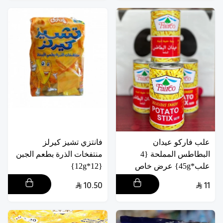
علب فاركو عيدان
فانتزي تشيز كيرلز
البطاطس المملحة {4
منتفخات الذرة بطعم الجبن
علب*45g} عرض خاص
{12*12g}
10.50
11