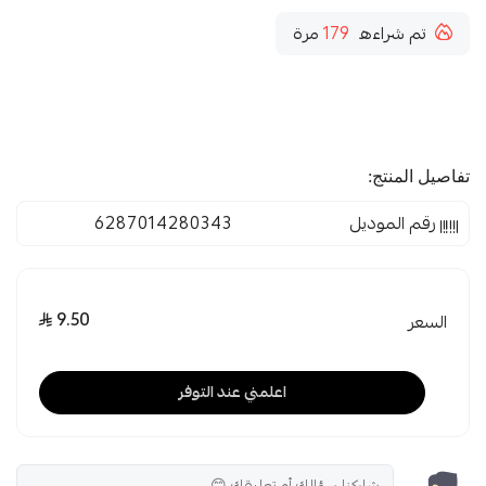
تم شراءه
179
مرة
تفاصيل المنتج:
رقم الموديل
6287014280343
9.50
السعر
اعلمني عند التوفر