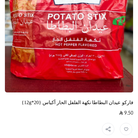
فاركو عيدان البطاطا نكهة الفلفل الحار أكياس {20*12g}
9.50