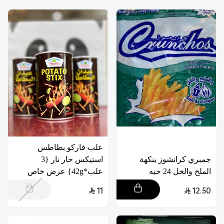
علب فاركو بطاطس
جمبري كرانشوز بنكهة
استيكس حار نار {3
الملح والخل 24 حبه
علب*42g} عرض خاص
11
12.50