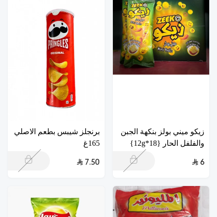
زيكو ميني بولز بنكهة الجبن
برنجلز شيبس بطعم الاصلي
والفلفل الحار {18*12g}
165غ
7.50
6