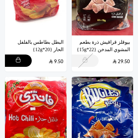
بيوقلز قراقيش ذرة بطعم
البطل بطاطس بالفلفل
المشوي المدخن {22*15g}
الحار {20*12g}
9.50
29.50