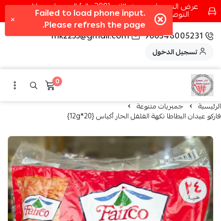
عرض التوصيل عند شرائك بـ{200ريال} التوصيل مجانا
التوصيل في مكه فقط كل اسبوع اصناف جديدة
fhk2255@gmail.com
966546005231
تسجيل الدخول
0
الرئيسية
جمبريات متنوعة
فاركو عيدان البطاطا نكهة الفلفل الحار أكياس {20*12g}