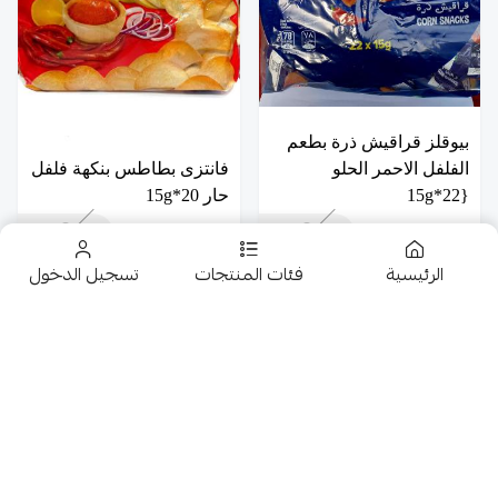
بيوقلز قراقيش ذرة بطعم
الفلفل الاحمر الحلو
فانتزى بطاطس بنكهة فلفل
{22*15g
حار 20*15g
10.50
29.50
الرئيسية
فئات المنتجات
تسجيل الدخول
تخفيضــــــــــات
حلويات