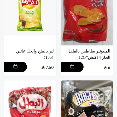
المليونير بطاطس بالفلفل
ليز بالملح والخل عائلي
الحار 14كيس*12G
{155}
7.50
6