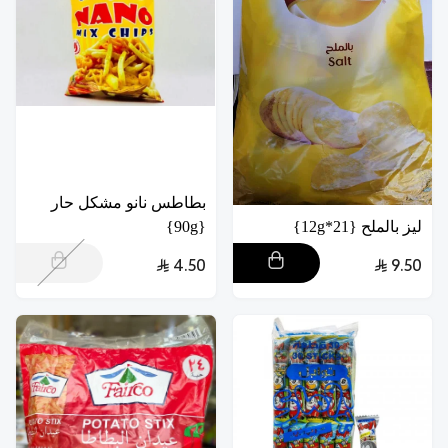
بطاطس نانو مشكل حار
ليز بالملح {21*12g}
{90g}
4.50
9.50