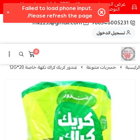
عرض التوصيل عند شرائك بـ{200ريال} التوصيل مجانا
التوصيل في مكه فقط كل اسبوع اصناف جديدة
fhk2255@gmail.com
966546005231
تسجيل الدخول
0
الرئيسية
جمبريات متنوعة
غندور كريك كراك نكهة خاصة 20*12G