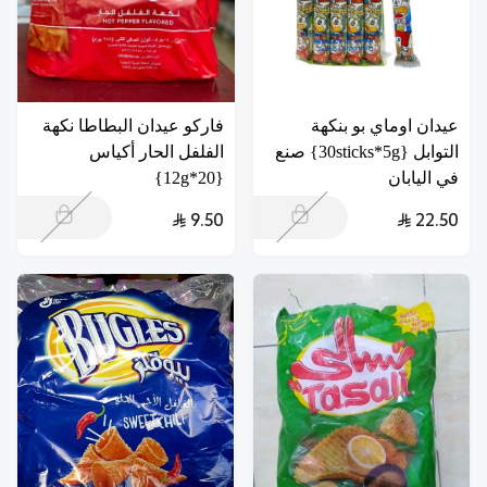
عيدان اوماي بو بنكهة
فاركو عيدان البطاطا نكهة
التوابل {30sticks*5g} صنع
الفلفل الحار أكياس
في اليابان
{20*12g}
9.50
22.50