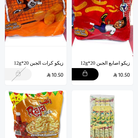
زيكو اصابع الجبن 20*12g
زيكو كرات الجبن 20*12g
10.50
10.50