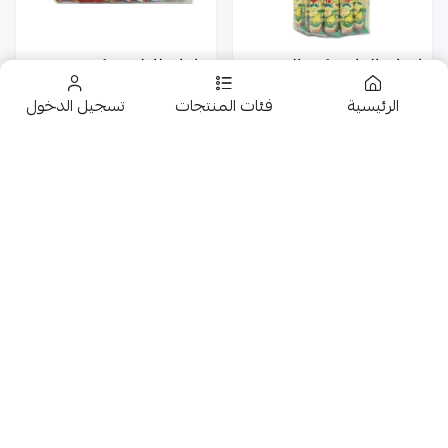
اوماي اليباني نكهة الذرة
راجا بطاطس بنكهة
30*6G
الكاتشيب {20*14g}
الرئيسية
فئات المنتجات
تسجيل الدخول
9.50
22.50
تخفيضــــــــــات
حلويات
عروض 9.50 ريال
شوكولاتة متنوعة
جمبيريات متنوعة