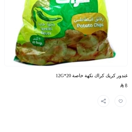
غندور كريك كراك نكهة خاصة 20*12G
8