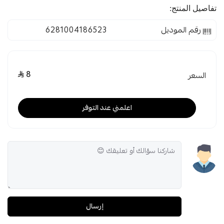
تفاصيل المنتج:
رقم الموديل
6281004186523
8
السعر
اعلمني عند التوفر
إرسال