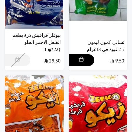
بيوقلز قراقيش ذرة بطعم
تسالي كمون ليمون
الفلفل الاحمر الحلو
/21عبوة في 13غرام
{22*15g
29.50
9.50