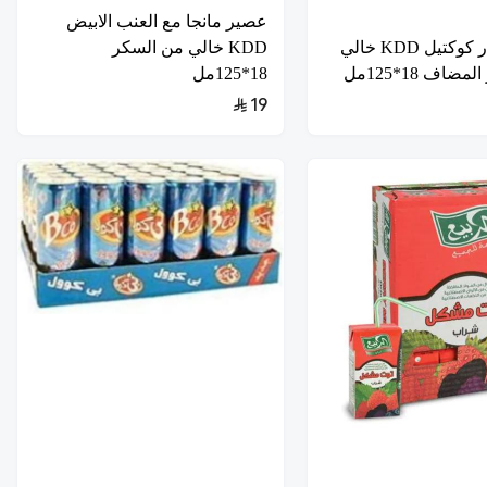
عصير مانجا مع العنب الابيض
عصير نكتار كوكتيل KDD خالي
KDD خالي من السكر
اف 18*125مل
18*125مل
19