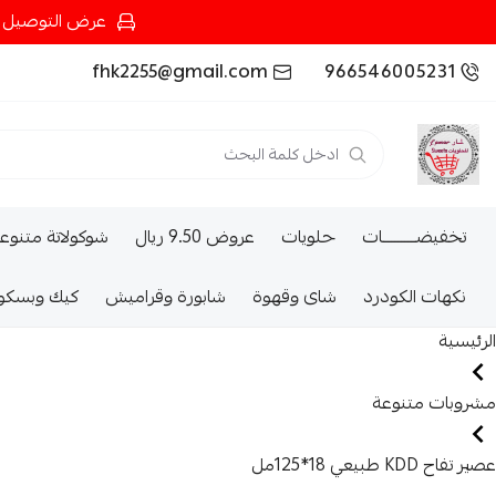
عرض التوصيل عند شرائك بـ{200ريال} التوصيل مجان
fhk2255@gmail.com
966546005231
تخفيضــــــــــات
حلويات
عروض 9.50 ريال
شوكولاتة متنوع
نكهات الكودرد
شاى وقهوة
شابورة وقراميش
كيك وبسكو
الرئيسية
مشروبات متنوعة
عصير تفاح KDD طبيعي 18*125مل