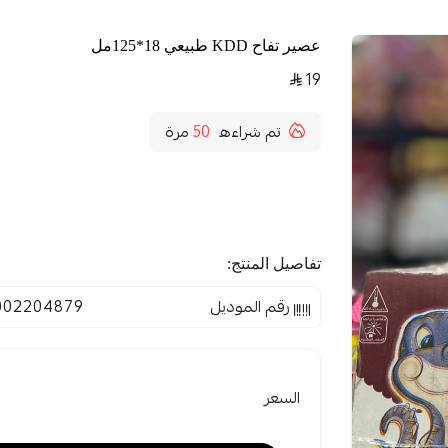
عصير تفاح KDD طبيعي 18*125مل
19
تم شراءه
50
مرة
تفاصيل المنتج:
رقم الموديل
002204879
السعر