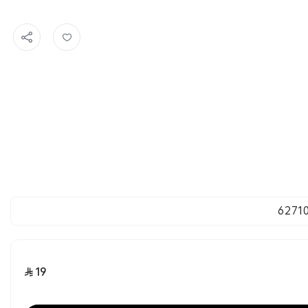
6271
19