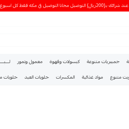
ا التوصيل في مكه فقط كل اسبوع اصناف جديدة
ة
جمبيريات متنوعة
كبسولات وقهوة
معمول وتمور
لــــبـــ
يت متنوع
مواد غذائية
المكسرات
حلويات العيد
حلويات م