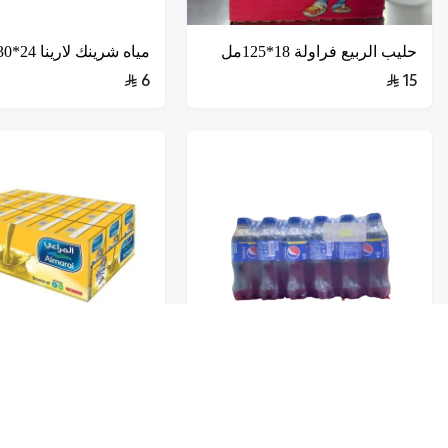
حليب الربيع فراولة 18*125مل
مياه شرينك لارينا 24*330مل
6
15
تخفيضــــــــــات
بيبسي قارورة بلاستيك
حلويات
30*250مل
حليب المراعي موز {18*150ml}