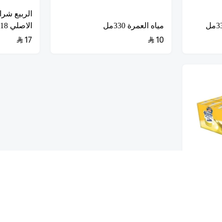
الربيع شر
مياه العمرة 330مل
الاصلي 18*125
17
10