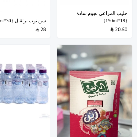
حليب المراعي نجوم سادة
{18*150ml}
سن توب برتقال {30*125ml}
28
20.50