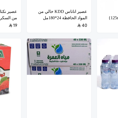
عصير اناناس KDD خالي من
المواد الحافظة 24*180مل
من السكر المض
19
40