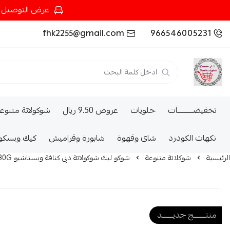
عرض التوصيل عند شرائك بـ{200ريال} التوصيل مجان
fhk2255@gmail.com
966546005231
تخفيضــــــــــات
حلويات
عروض 9.50 ريال
شوكولاتة متنوع
نكهات الكودرد
شاى وقهوة
شابورة وقراميش
كيك وبسكو
الرئيسية
شوكلاتة متنوعة
شوكو ليك شوكولاتة دبى كنافة وبستاشيو 80G
منتــــــــج جديـــــــد