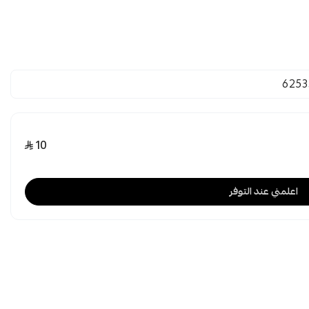
6253
10
اعلمني عند التوفر