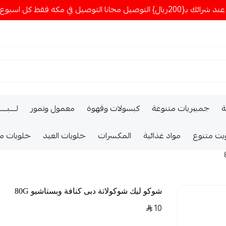
ا التوصيل في مكه فقط كل اسبوع اصناف جديدة
ة
جمبيريات متنوعة
كبسولات وقهوة
معمول وتمور
لــــبـــ
يت متنوع
مواد غذائية
المكسرات
حلويات العيد
حلويات م
شوكو ليك شوكولاتة دبى كنافة وبستاشيو 80G
10