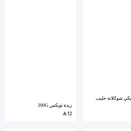
يكي شوكلاتة حليب
زبدة تويكس 200G
12