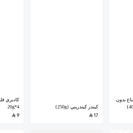
اع بدون
كادبري فل
كيندر كيندريني {250g}
4*20g
9
17