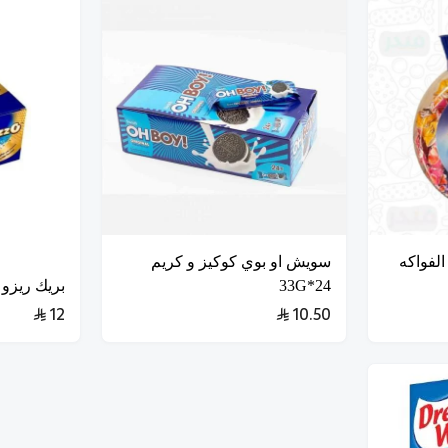
لفواكه
سويش او بوي كوكيز و كريم
24*33G
بريك ريزو و
12
10.50