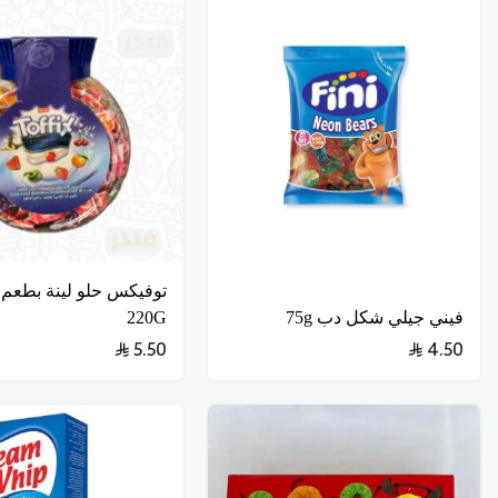
توفيكس حلو لينة بطعم ا
فيني جيلي شكل دب 75g
220G
5.50
4.50