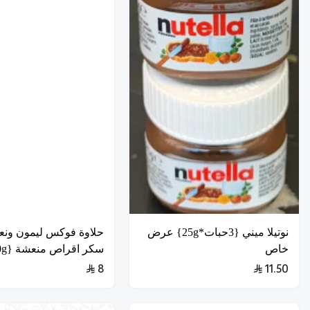
نوتيلا ميني {3حبات*25g} عرض
حلاوة فوكس ليمون ونعن
خاص
سكر اقراص منعشة {40g}
8
11.50