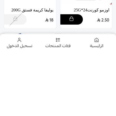
اوزمو كورنت24*25G
يوليفا كريمة فستق 200G
18
2.50
الرئيسية
فئات المنتجات
تسجيل الدخول
تخفيضــــــــــات
ويفر بريك ديلايتس
حلويات
فليك صغير 36*15G
شوكولاته 12*21G
عروض 9.50 ريال
12
42
شوكولاتة متنوعة