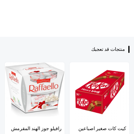
منتجات قد تعجبك
كيت كات صغير اصباعين
رافيلو جوز الهند المقرمش