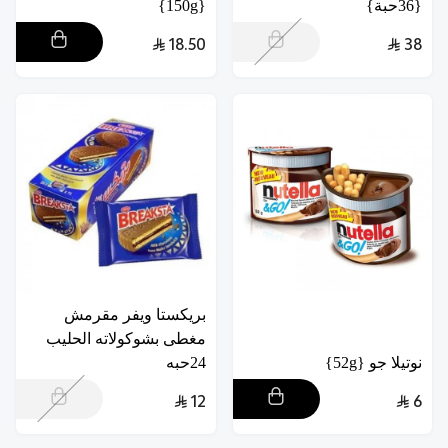
{36حبة}
{150g}
18.50
38
بريكستا ويفر مقرمش
مغطى بشوكولاته الحليب
نوتيلا جو {52g}
24حبه
12
6