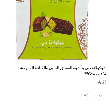
شوكولاتة دبى بحشوة الفستق الحلبى والكنافة المقرمشة
24قطعة*35G
25