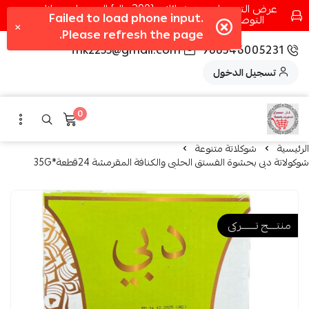
عرض التوصيل عند شرائك بـ{200ريال} التوصيل مجانا
التوصيل في مكه فقط كل اسبوع اصناف جديدة
fhk2255@gmail.com
966546005231
تسجيل الدخول
0
الرئيسية
شوكلاتة متنوعة
شوكولاتة دبى بحشوة الفستق الحلبى والكنافة المقرمشة 24قطعة*35G
منتــــج تـــــــركى