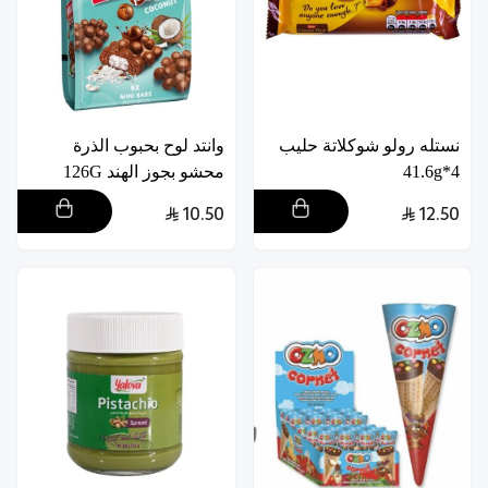
نستله رولو شوكلاتة حليب
وانتد لوح بحبوب الذرة
4*41.6g
محشو بجوز الهند 126G
10.50
12.50