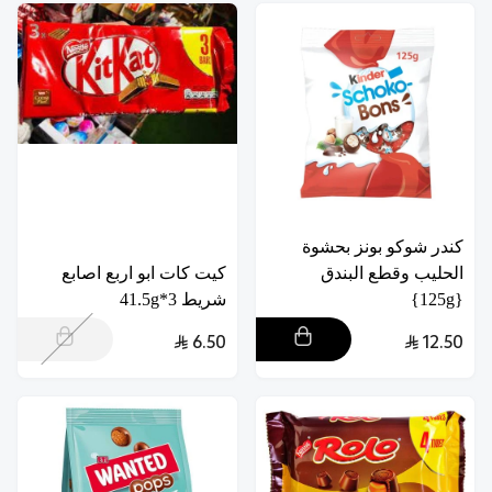
كندر شوكو بونز بحشوة
الحليب وقطع البندق
كيت كات ابو اربع اصابع
{125g}
شريط 3*41.5g
6.50
12.50