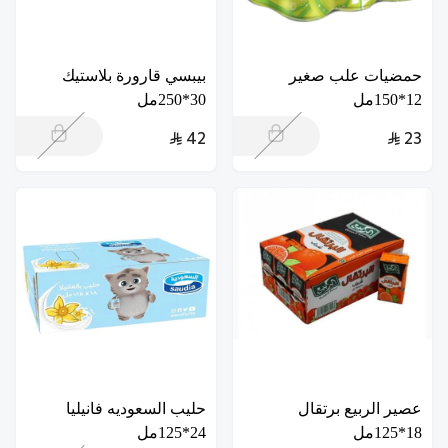
حمضيات علب صغير
بيبسي قارورة بلاستيك
12*150مل
30*250مل
42
23
عصير الربيع برتقال
حليب السعوديه فانيليا
18*125مل
24*125مل