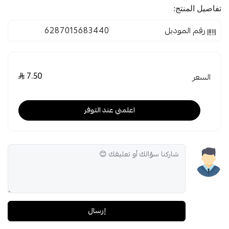
تفاصيل المنتج:
رقم الموديل
6287015683440
7.50
السعر
اعلمني عند التوفر
إرسال