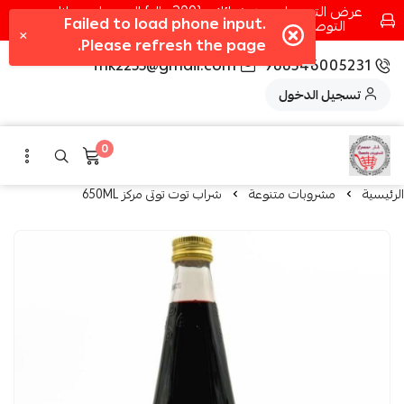
عرض التوصيل عند شرائك بـ{200ريال} التوصيل مجانا
التوصيل في مكه فقط كل اسبوع اصناف جديدة
fhk2255@gmail.com
966546005231
تسجيل الدخول
0
الرئيسية
مشروبات متنوعة
شراب توت توتى مركز 650ML