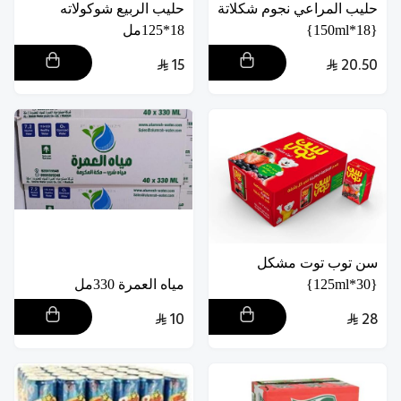
حليب المراعي نجوم شكلاتة
حليب الربيع شوكولاته
{18*150ml}
18*125مل
15
20.50
سن توب توت مشكل
{30*125ml}
مياه العمرة 330مل
10
28