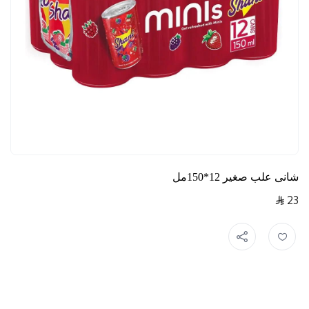
شانى علب صغير 12*150مل
23