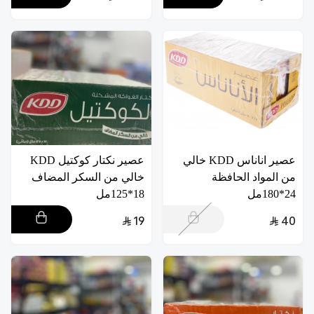
عصير اناناس KDD خالي
عصير نكتار كوكتيل KDD
من المواد الحافظة
خالي من السكر المضاف
24*180مل
18*125مل
19
40