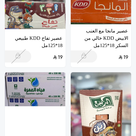
عصير مانجا مع العنب
الابيض KDD خالي من
عصير تفاح KDD طبيعي
السكر 18*125مل
18*125مل
19
19