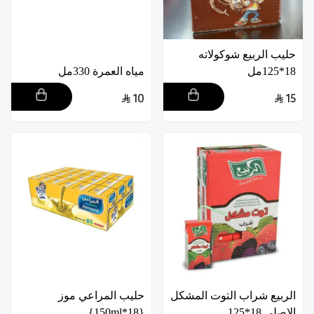
حليب الربيع شوكولاته
18*125مل
مياه العمرة 330مل
10
15
الربيع شراب التوت المشكل
حليب المراعي موز
الاصلي 18*125
{18*150ml}