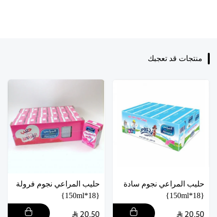
منتجات قد تعجبك
حليب المراعي نجوم سادة
حليب المراعي نجوم فرولة
{18*150ml}
{18*150ml}
20.50
20.50