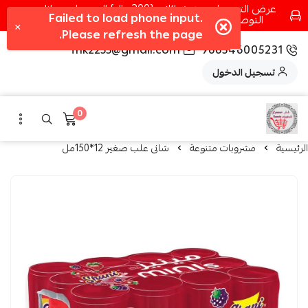
عرض التوصيل عند شرائك بـ{200ريال} التوصيل مجانا
التوصيل في مكه فقط كل اسبوع اصناف جديدة
fhk2255@gmail.com
966546005231
تسجيل الدخول
0
الرئيسية
مشروبات متنوعة
شانى علب صغير 12*150مل