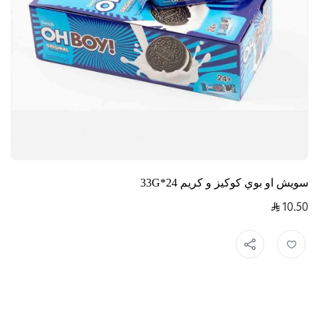
سويش او بوي كوكيز و كريم 24*33G
10.50