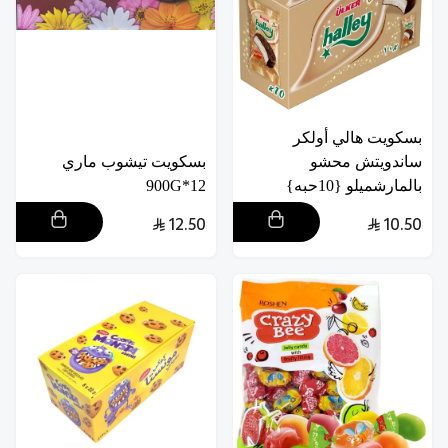
بسكويت هالي أولكر
ساندويتش محشو
بسكويت تيشوب ماري
بالمارشميلو {10حبه}
12*900G
12.50
10.50