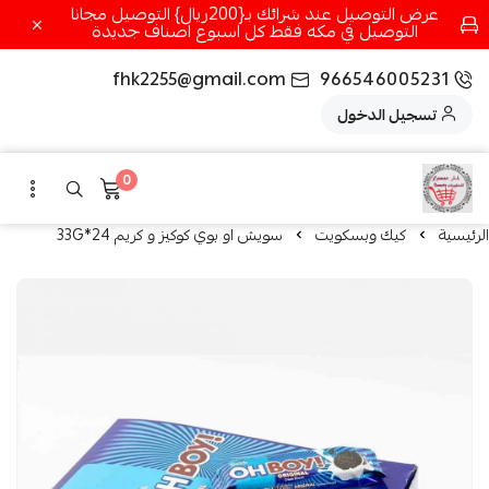
عرض التوصيل عند شرائك بـ{200ريال} التوصيل مجانا
التوصيل في مكه فقط كل اسبوع اصناف جديدة
fhk2255@gmail.com
966546005231
تسجيل الدخول
0
الرئيسية
كيك وبسكويت
سويش او بوي كوكيز و كريم 24*33G