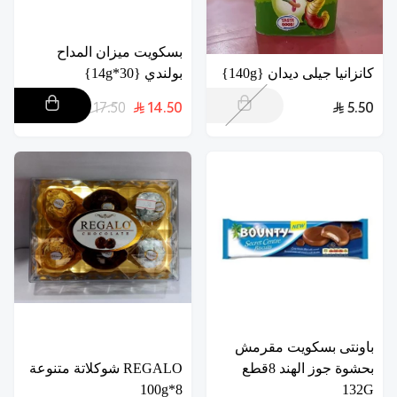
بسكويت ميزان المداح
كانزانيا جيلى ديدان {140g}
بولندي {30*14g}
17.50
14.50
5.50
باونتى بسكويت مقرمش
بحشوة جوز الهند 8قطع
REGALO شوكلاتة متنوعة
8*100g
132G