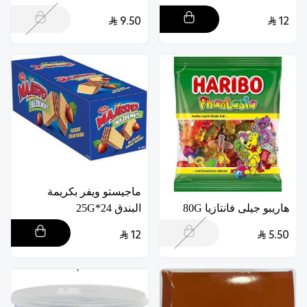
9.50
12
ماجيستو ويفر بكريمة
هاريبو جيلى فانتازيا 80G
البندق 24*25G
12
5.50