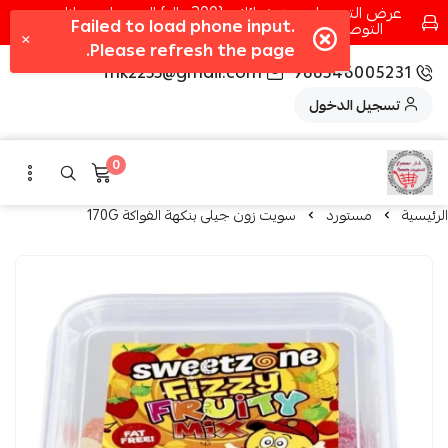
عرض التوصيل عند شرائك بـ{200ريال} التوصيل مجانا
التوصيل في مكه فقط كل اسبوع اصناف جديدة
fhk2255@gmail.com
966546005231
تسجيل الدخول
0
الرئيسية
مستورد
سويت زون جيلى بنكهة الفواكة 170G