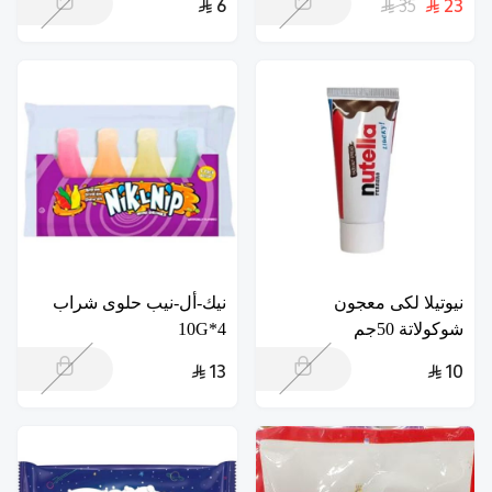
6
35
23
نيوتيلا لكى معجون
نيك-أل-نيب حلوى شراب
شوكولاتة 50جم
4*10G
13
10