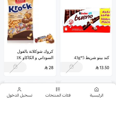
كروك شوكلاتة بالفول
كند بينو شريط 5*43g
السوداني و الكاكاو 1K
28
13.50
الرئيسية
فئات المنتجات
تسجيل الدخول