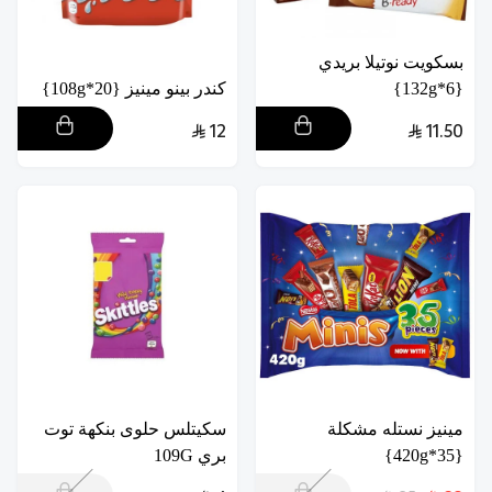
بسكويت نوتيلا بريدي
{6*132g}
كندر بينو مينيز {20*108g}
12
11.50
مينيز نستله مشكلة
سكيتلس حلوى بنكهة توت
{35*420g}
بري 109G