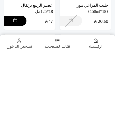
حليب المراعي موز
عصير الربيع برتقال
{18*150ml}
18*125مل
17
20.50
الرئيسية
فئات المنتجات
تسجيل الدخول
تخفيضــــــــــات
حلويات
حليب السعوديه بالشكولاته
حليب السعوديه فانيليا
24*125مل
24*125مل
عروض 9.50 ريال
28
28
شوكولاتة متنوعة