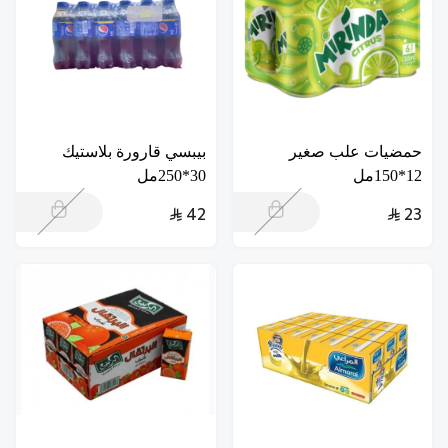
حمضيات علب صغير
بيبسي قارورة بلاستيك
12*150مل
30*250مل
42
23