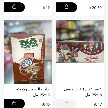
19
20.50
عصير تفاح KDD طبيعي
حليب الربيع شوكولاته
18*125مل
18*125مل
15
19