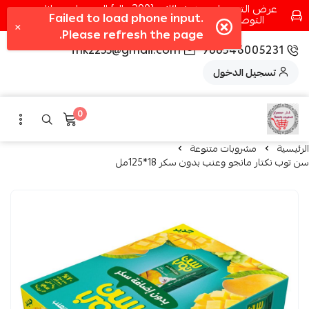
عرض التوصيل عند شرائك بـ{200ريال} التوصيل مجانا
التوصيل في مكه فقط كل اسبوع اصناف جديدة
fhk2255@gmail.com
966546005231
تسجيل الدخول
0
الرئيسية
مشروبات متنوعة
سن توب نكتار مانجو وعنب بدون سكر 18*125مل