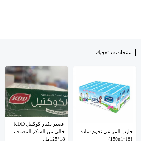
منتجات قد تعجبك
عصير نكتار كوكتيل KDD
حليب المراعي نجوم سادة
خالي من السكر المضاف
{18*150ml}
18*125مل