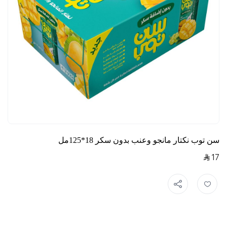
سن توب نكتار مانجو وعنب بدون سكر 18*125مل
17