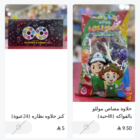
حلاوة مصاص موللو
بالفواكه {48حبة}
كنز حلاوه نظاره {24عبوة}
5
9.50