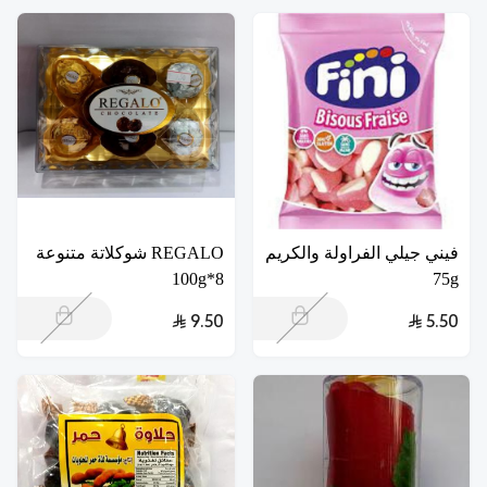
فيني جيلي الفراولة والكريم
REGALO شوكلاتة متنوعة
8*100g
75g
9.50
5.50