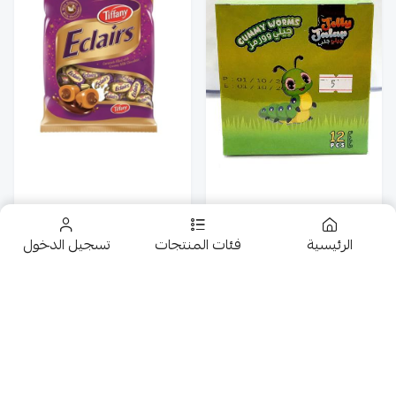
تيفانى اكليرز بكريمة
الرئيسية
فئات المنتجات
تسجيل الدخول
جلب جلى وورمز 12*14G
الشوكلاتة 1K
20
5
تخفيضــــــــــات
حلويات