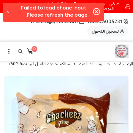
عرض التوصيل عند شرائك بـ{200ريال} التوصيل مجانا
التوصيل في مكه فقط كل اسبوع اصناف جديدة
fhk2255@gmail.com
966546005231
تسجيل الدخول
0
الرئيسية
حــــلويــــــات العيد
سناكيز حلاوة كراميل البولندية 750G