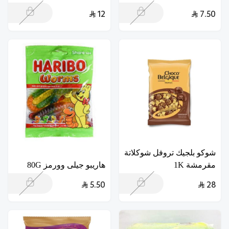
12
7.50
شوكو بلجيك تروفل شوكلاتة
مقرمشة 1K
هاريبو جيلى وورمز 80G
5.50
28