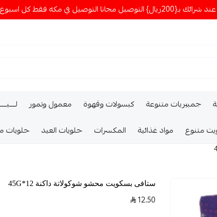
ا التوصيل في مكه فقط كل اسبوع اصناف جديدة
ة
جمبيريات متنوعة
كبسولات وقهوة
معمول وتمور
لــــبـــ
يت متنوع
مواد غذائية
المكسرات
حلويات العيد
حلويات م
ستافى بسكويت محشو شوكولاتة داكنة 12*45G
12.50