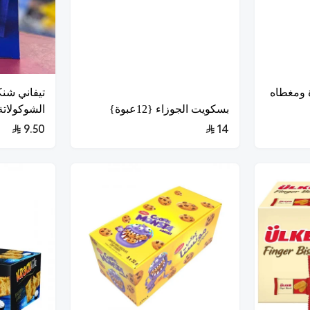
 ومغطاه
تيفاني شنك
بسكويت الجوزاء {12عبوة}
الشوكولاتة { 10*
9.50
14