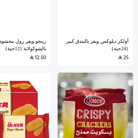
أولكر ديلوكس ويفر بالبندق كبير
رينجو ويفر رول محشوة
{24حبة}
بالشوكولاتة {12حبة}
12.50
25