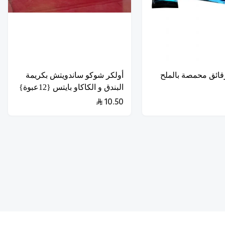
قائق محمصة بالملح
أولكر شوكو ساندويتش بكريمة
البندق و الكاكاو بايتس {12عبوة}
10.50