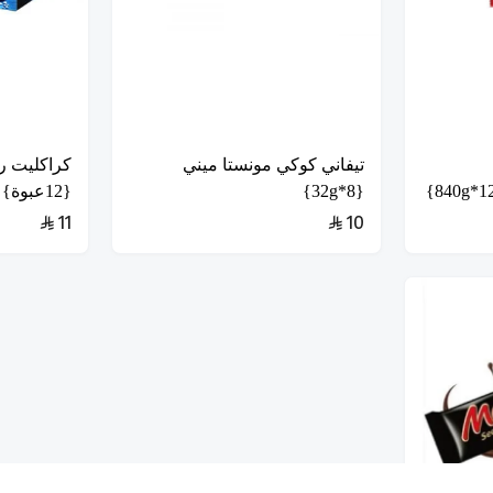
تيفاني كوكي مونستا ميني
كراكليت ر
{8*32g}
{12عبوة}
11
10