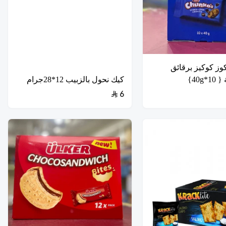
وز كوكيز برقائق
40g}
كيك نحول بالزبيب 12*28جرام
6