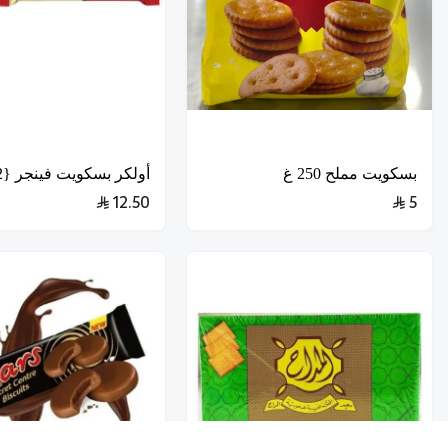
بسكويت مملح 250 غ
أولكر بسكويت فينجر {12*840g}
12.50
5