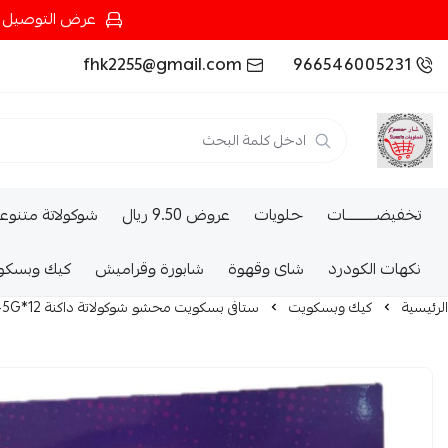
عرض التوصيل عند شرائك بـ{200ريال} التوصيل مجان
fhk2255@gmail.com
966546005231
تخفيضــــــــــات
حلويات
عروض 9.50 ريال
شوكولاتة متنوع
نكهات الكودرد
شاى وقهوة
شابورة وقراميش
كيك وبسكو
الرئيسية
كيك وبسكويت
ستافى بسكويت محشو شوكولاتة داكنة 12*45G