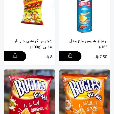
برنجلز شيبس ملح وخل
شيتوس كرنشي حار نار
165غ
عائلي {190g}
8
7.50