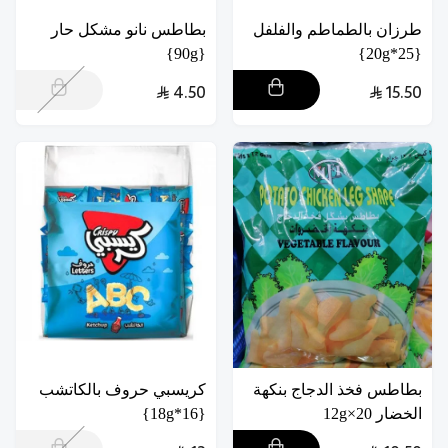
طرزان بالطماطم والفلفل
بطاطس نانو مشكل حار
{90g}
{25*20g}
4.50
15.50
بطاطس فخذ الدجاج بنكهة
كريسبي حروف بالكاتشب
الخضار 20×12g
{16*18g}