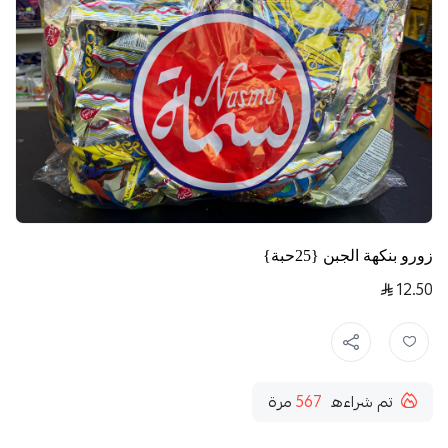
زورو بنكهة الجبن {25حبة}
12.50
تم شراءه
567
مرة