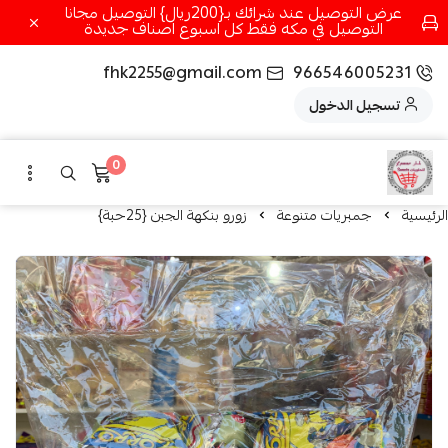
عرض التوصيل عند شرائك بـ{200ريال} التوصيل مجانا
التوصيل في مكه فقط كل اسبوع اصناف جديدة
fhk2255@gmail.com
966546005231
تسجيل الدخول
0
الرئيسية
جمبريات متنوعة
زورو بنكهة الجبن {25حبة}