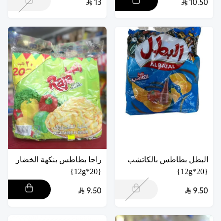
13
10.50
البطل بطاطس بالكاتشب
راجا بطاطس بنكهة الخضار
{20*12g}
{20*12g}
9.50
9.50