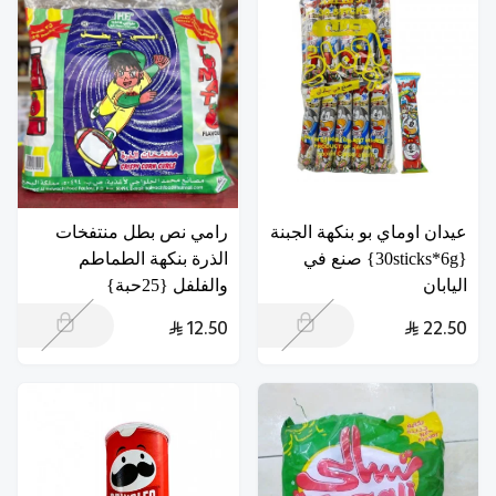
عيدان اوماي بو بنكهة الجبنة
رامي نص بطل منتفخات
{30sticks*6g} صنع في
الذرة بنكهة الطماطم
اليابان
والفلفل {25حبة}
12.50
22.50