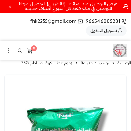
عرض التوصيل عند شرائك بـ{200ريال} التوصيل مجانا
التوصيل في مكه فقط كل اسبوع اصناف جديدة
fhk2255@gmail.com
966546005231
تسجيل الدخول
0
الرئيسية
جمبريات متنوعة
زمزم عائلى نكهة الطماطم 75G