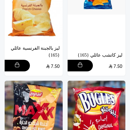
ليز بالجبنة الفرنسية عائلي
ليز كاتشب عائلي {165}
{165}
7.50
7.50