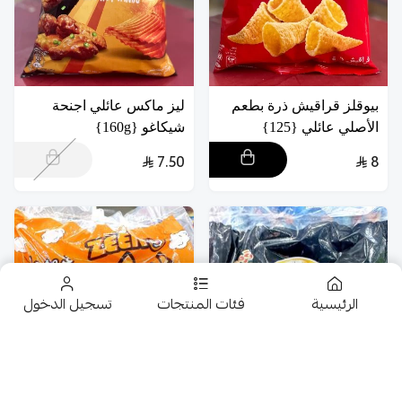
بيوقلز قراقيش ذرة بطعم
ليز ماكس عائلي اجنحة
الأصلي عائلي {125}
شيكاغو {160g}
7.50
8
الرئيسية
فئات المنتجات
تسجيل الدخول
تخفيضــــــــــات