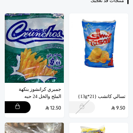
منتجات قد تعجبك
جمبري كرانشوز بنكهة
تسالي كاتشب {21*13g}
الملح والخل 24 حبه
12.50
9.50