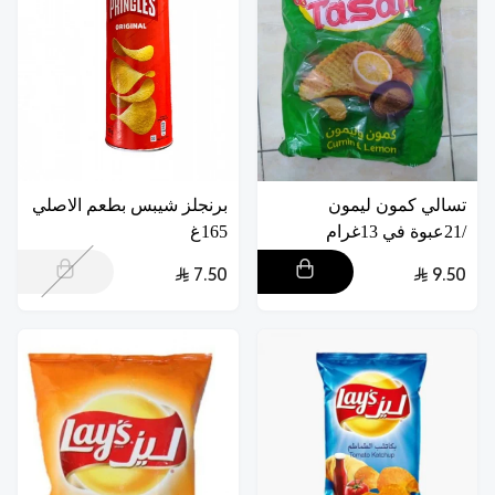
تسالي كمون ليمون
برنجلز شيبس بطعم الاصلي
/21عبوة في 13غرام
165غ
7.50
9.50