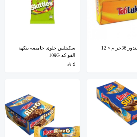
توفي لك غندور 36جرام × 12
سكيتلس حلوى حامضه بنكهة
الفواكه 109G
6