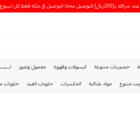
ا التوصيل في مكه فقط كل اسبوع اصناف جديدة
ة
جمبيريات متنوعة
كبسولات وقهوة
معمول وتمور
لــــبـــ
يت متنوع
مواد غذائية
المكسرات
حلويات العيد
حلويات م