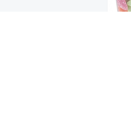
لفواكة