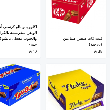
اكلوو بالو بالو كرسبي أ
الويفر المقرمشة بالكرا
كيت كات صغير اصباعين
{36حبة}
حبة}
10
38