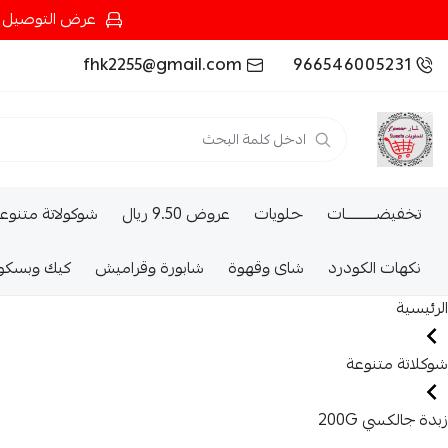
عرض التوصيل عند شرائك بـ{200ريال} التوصيل مجان
fhk2255@gmail.com
966546005231
تخفيضــــــــــات
حلويات
عروض 9.50 ريال
شوكولاتة متنوع
نكهات الكودرد
شاى وقهوة
شابورة وقراميش
كيك وبسكو
الرئيسية
شوكلاتة متنوعة
زبدة جالكسي 200G