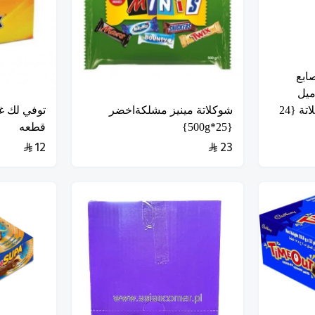
صابع
ميل
والحبوب مغطى بالشوكلاتة {24
شوكلاتة مينيز مشلكةاخضر
{25*500g}
قطعه
12
23