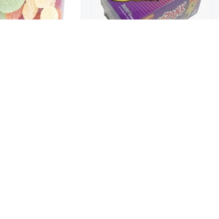
تخفيضــــــــــات
حلويات
سور زنك جيلي حامض بنكهة
سويت زون جيلى بنكهة ا
التوت 720G
170G
عروض 9.50 ريال
6
17
شوكولاتة متنوعة
جمبيريات متنوعة
كبسولات وقهوة
معمول وتمور