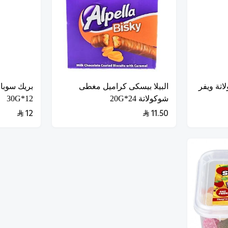
اتة ويفر
البيلا بيسكى كراميل مغطى
بريك سوبا 
شوكولاتة 24*20G
12*30G
12
11.50