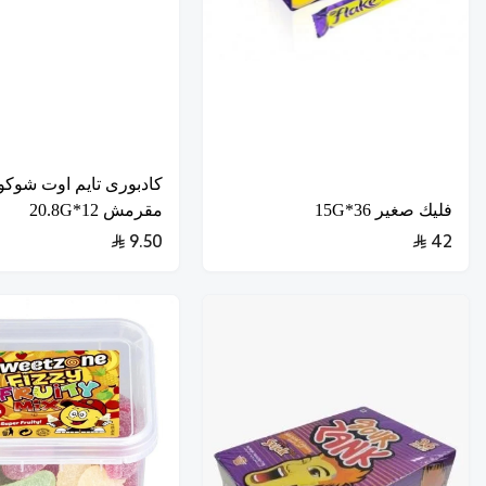
كادبورى تايم اوت شوكول
فليك صغير 36*15G
مقرمش 12*20.8G
9.50
42