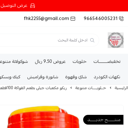
عرض التوصيل عند شرائك بـ{200ريال} التوصيل مجان
fhk2255@gmail.com
966546005231
تخفيضــــــــــات
حلويات
عروض 9.50 ريال
شوكولاتة متنوع
نكهات الكودرد
شاى وقهوة
شابورة وقراميش
كيك وبسكو
الرئيسية
حــلويـــــات متنوعة
ريكو مكعبات جيلى بطعم الفواكة 100قطعة*15G
منتــــــــج جديـــــــد