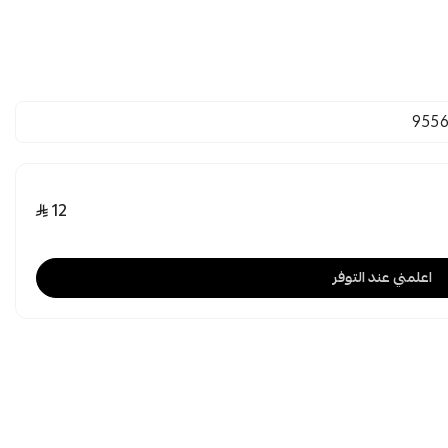
955
12
اعلمني عند التوفر