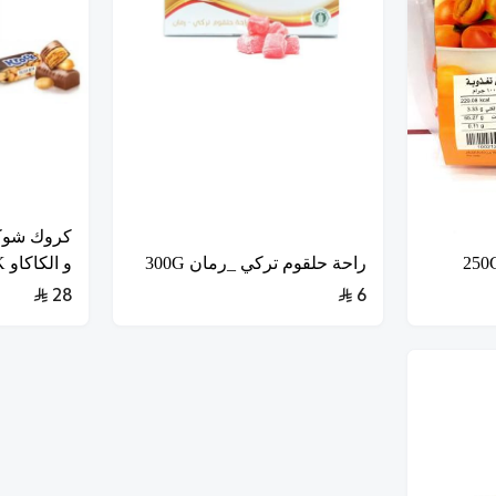
كروك شوكل
راحة حلقوم تركي _رمان 300G
و الكاكاو 1K
28
6