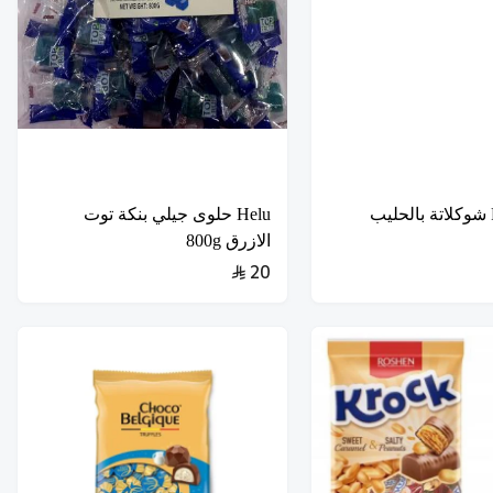
REGALO شوكلاتة بالحليب
Helu حلوى جيلي بنكة توت
الازرق 800g
20