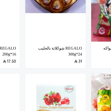
واكه
REGALO شوكلاتة بالحليب
16*200g
24*300g
17.50
31