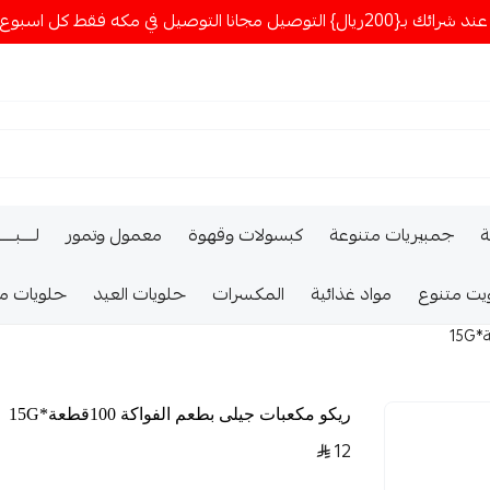
ا التوصيل في مكه فقط كل اسبوع اصناف جديدة
ة
جمبيريات متنوعة
كبسولات وقهوة
معمول وتمور
لــــبـــ
يت متنوع
مواد غذائية
المكسرات
حلويات العيد
حلويات م
ريكو مكعبات جيلى بطعم الفواكة 100قطعة*15G
12