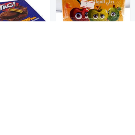
تخفيضــــــــــات
حلويات
سويش تاغ بسكويت مح
عروض 9.50 ريال
جلب جلى فواكة 12*14G
ومغلف بالشوكلاتة 24*18G
10.50
5
شوكولاتة متنوعة
جمبيريات متنوعة
كبسولات وقهوة