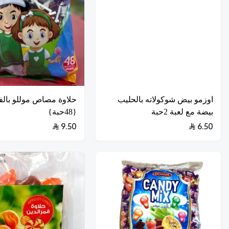
اوزمو بيض شوكولاته بالحليب
حلاوة مصاص موللو بالف
بيضة مع لعبة 2حبة
{48حبة}
9.50
6.50