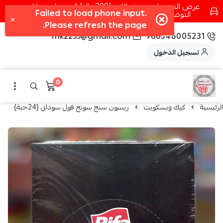
عرض التوصيل عند شرائك بـ{200ريال} التوصيل مجانا
التوصيل في مكه فقط كل اسبوع اصناف جديدة
fhk2255@gmail.com
966546005231
تسجيل الدخول
0
الرئيسية
كيك وبسكويت
ريسون سنج سونج فول سودانى {24حبة}