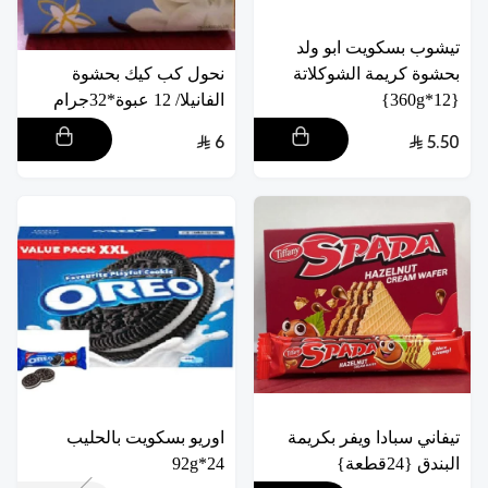
تيشوب بسكويت ابو ولد
بحشوة كريمة الشوكلاتة
نحول كب كيك بحشوة
{12*360g}
الفانيلا/ 12 عبوة*32جرام
6
5.50
تيفاني سبادا ويفر بكريمة
اوريو بسكويت بالحليب
البندق {24قطعة}
24*92g