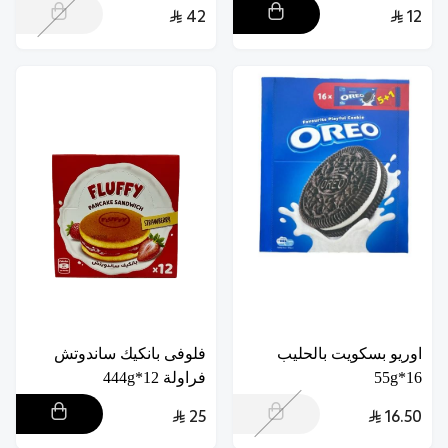
42
12
اوريو بسكويت بالحليب
فلوفى بانكيك ساندوتش
16*55g
فراولة 12*444g
25
16.50