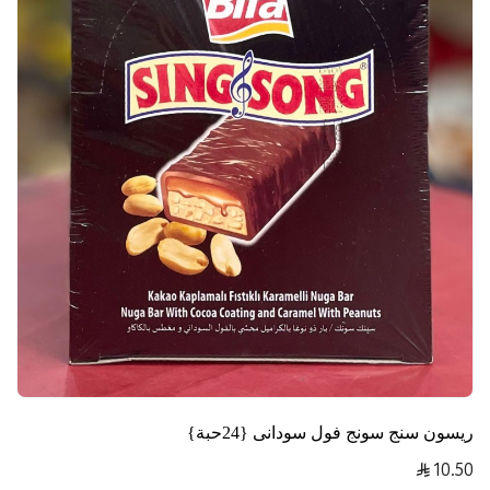
ريسون سنج سونج فول سودانى {24حبة}
10.50