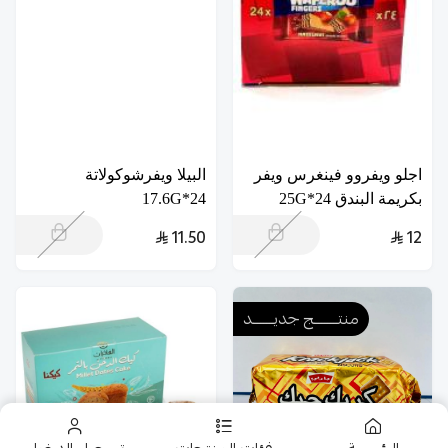
اجلو ويفروو فينغرس ويفر
البيلا ويفرشوكولاتة
بكريمة البندق 24*25G
24*17.6G
11.50
12
منتــــــــج جديـــــــد