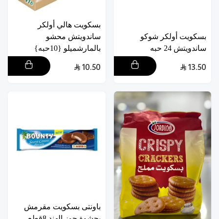
بسكويت هالي أولكر
بسكويت أولكر شوكو
ساندويتش محشو
ساندويتش 24 حبه
بالمارشميلو {10حبه}
10.50
13.50
باونتى بسكويت مقرمش
بحشوة جوز الهند 8قطع