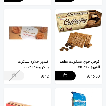
كوفي جوي بسكويت بطعم
غندور حلاوة بسكوت
القهوة 12*39G
بالكريمة 12*38G
12
16.50