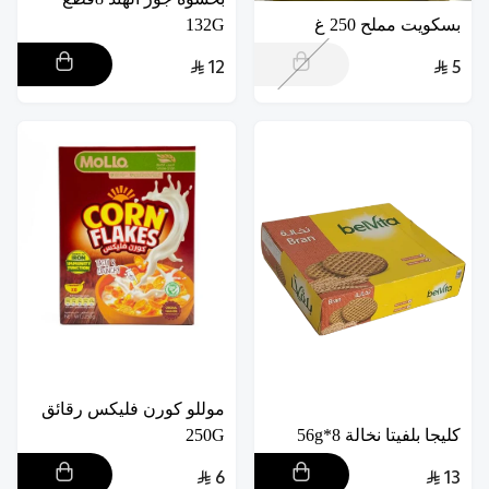
بسكويت مملح 250 غ
132G
12
5
موللو كورن فليكس رقائق
كليجا بلفيتا نخالة 8*56g
250G
6
13