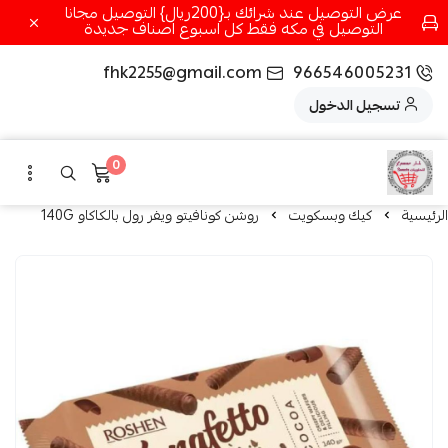
عرض التوصيل عند شرائك بـ{200ريال} التوصيل مجانا
التوصيل في مكه فقط كل اسبوع اصناف جديدة
fhk2255@gmail.com
966546005231
تسجيل الدخول
0
الرئيسية
كيك وبسكويت
روشن كونافيتو ويفر رول بالكاكاو 140G