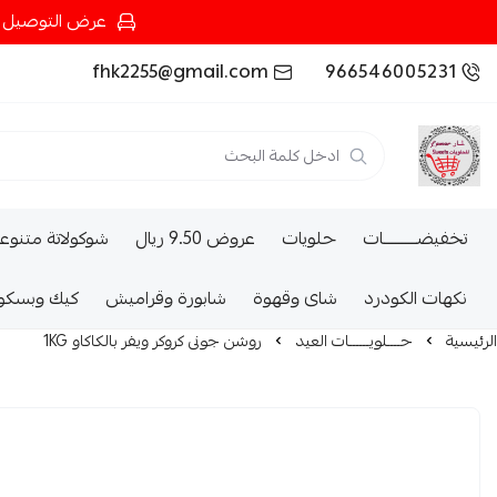
عرض التوصيل عند شرائك بـ{200ريال} التوصيل مجان
fhk2255@gmail.com
966546005231
تخفيضــــــــــات
حلويات
عروض 9.50 ريال
شوكولاتة متنوع
نكهات الكودرد
شاى وقهوة
شابورة وقراميش
كيك وبسكو
الرئيسية
حــــلويــــــات العيد
روشن جونى كروكر ويفر بالكاكاو 1KG