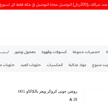
ا التوصيل في مكه فقط كل اسبوع اصناف جديدة
ة
جمبيريات متنوعة
كبسولات وقهوة
معمول وتمور
لــــبـــ
يت متنوع
مواد غذائية
المكسرات
حلويات العيد
حلويات م
روشن جونى كروكر ويفر بالكاكاو 1KG
28