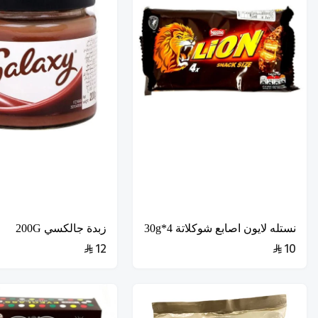
نستله لايون اصابع شوكلاتة 4*30g
زبدة جالكسي 200G
12
10