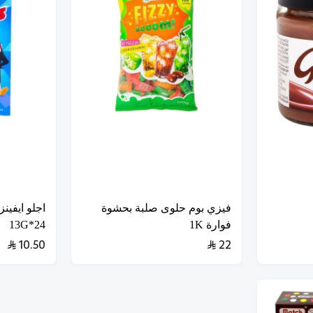
فيزي بوم حلوى صلبة بحشوة
اجلو ايفين
فوارة 1K
24*13G
10.50
22