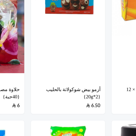
توفي لك غندور 36جرام × 12
أزمو بيض شوكولاتة بالحليب
حلاوة مصا
{2*20g}
{40حبة}
6
6.50