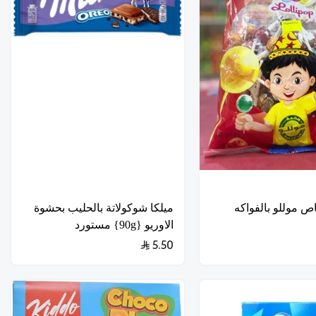
ص موللو بالفواكه
ميلكا شوكولاتة بالحليب بحشوة
الاوريو {90g} مستورد
5.50