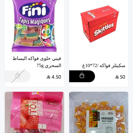
فيني حلوى فواكه البساط
سكيتلز فواكه /72*10غ
السحري 75g
4.50
50