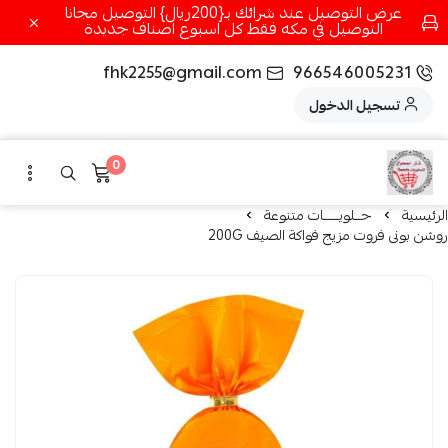
عرض التوصيل عند شرائك بـ{200ريال} التوصيل مجانا
التوصيل في مكه فقط كل اسبوع اصناف جديدة
fhk2255@gmail.com
966546005231
تسجيل الدخول
0
الرئيسية
حــلويـــــات متنوعة
روشن بونى فروت مزيج فواكة الصيف 200G