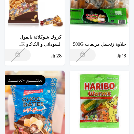
كروك شوكلاتة بالفول
حلاوة زنجبيل مربعات 500G
السوداني و الكاكاو 1K
28
13
منتــــــــج جديـــــــد