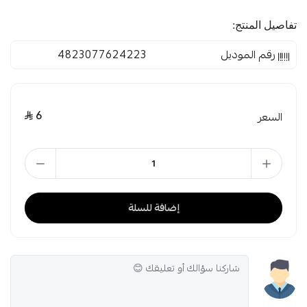
تفاصيل المنتج:
رقم الموديل
4823077624223
6
السعر
إضافة للسلة