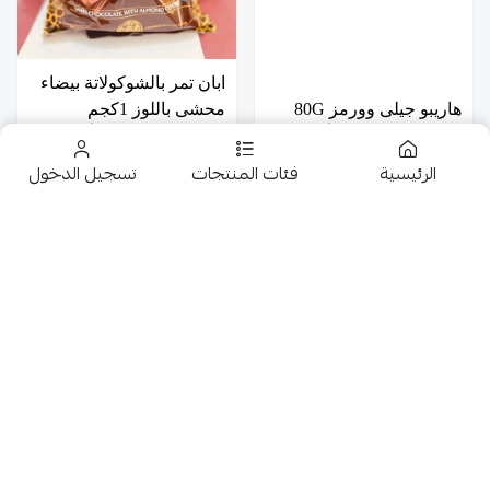
ابان تمر بالشوكولاتة بيضاء
هاريبو جيلى وورمز 80G
محشى باللوز 1كجم
30
5.50
الرئيسية
فئات المنتجات
تسجيل الدخول
تخفيضــــــــــات
حلويات
عروض 9.50 ريال
شوكولاتة متنوعة