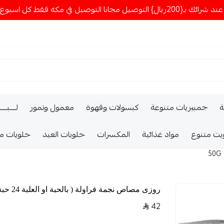
ا التوصيل في مكه فقط كل اسبوع اصناف جديدة
ة
جمبيريات متنوعة
كبسولات وقهوة
معمول وتمور
لــــبـــ
يت متنوع
مواد غذائية
المكسرات
حلويات العيد
حلويات م
روزى مصاص نجمة فراولة ( بالحبة او العلبة 24 حبة) 50G
42