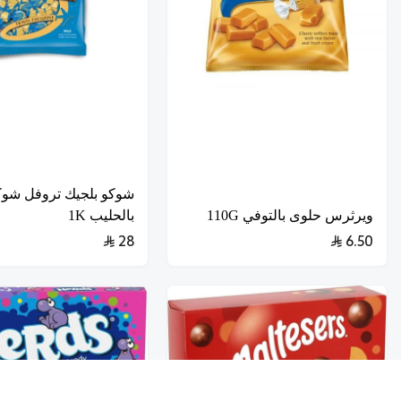
شوكو بلجيك تروفل شوكل
ويرثرس حلوى بالتوفي 110G
بالحليب 1K
28
6.50