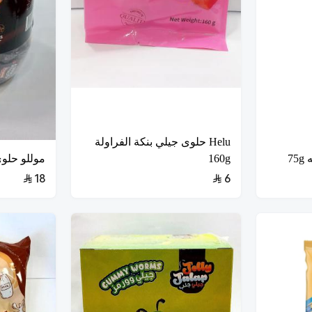
Helu حلوى جيلي بنكة الفراولة
7
160g
موللو حلوى بد
18
6