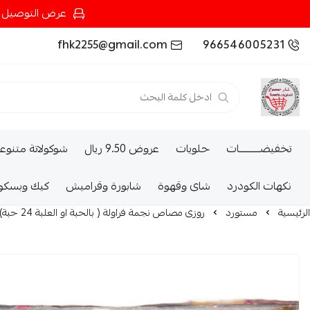
عرض التوصيل عند شرائك بـ{200ريال} التوصيل مجان
fhk2255@gmail.com
966546005231
تخفيضــــــــــات
حلويات
عروض 9.50 ريال
شوكولاتة متنوع
نكهات الكودرد
شاى وقهوة
شابورة وقراميش
كيك وبسكو
الرئيسية
مستورد
روزى مصاص نجمة فراولة ( بالحبة او العلبة 24 حبة) 50G