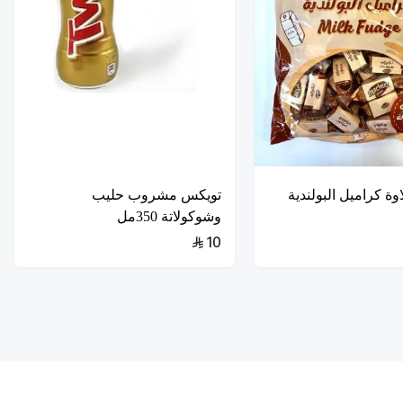
وة كراميل البولندية
تويكس مشروب حليب
وشوكولاتة 350مل
10