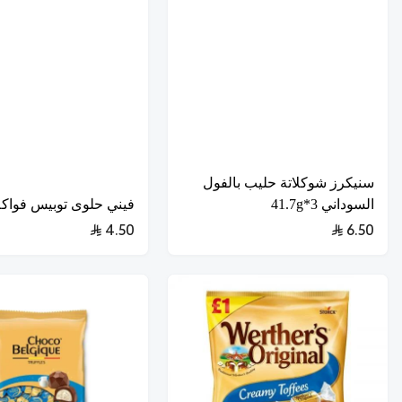
سنيكرز شوكلاتة حليب بالفول
السوداني 3*41.7g
فيني حلوى توبيس فواكه 5g
4.50
6.50