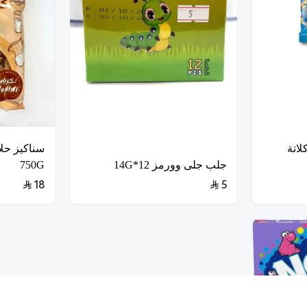
اتة
سناكيز حلا
جلب جلى وورمز 12*14G
750G
18
5