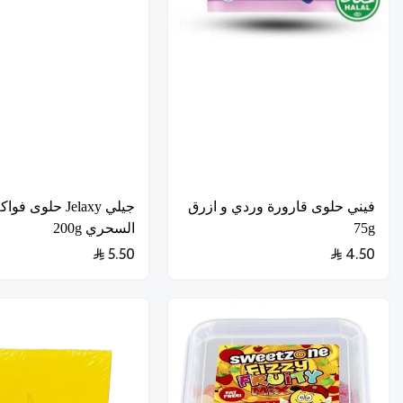
فيني حلوى قارورة وردي و ازرق
جيلي Jelaxy حلوى 
75g
السحري 200g
5.50
4.50