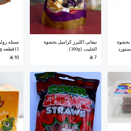
 بحشوة
تيفانى اكليرز كراميل بحشوة
نستله رول
الحليب {300g}
15قطعه 103g
10
7