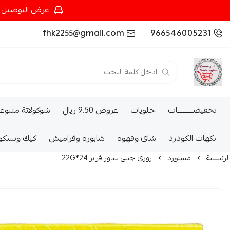
عرض التوصيل عند شرائك بـ{200ريال} التوصيل مجان
fhk2255@gmail.com
966546005231
تخفيضــــــــــات
حلويات
عروض 9.50 ريال
شوكولاتة متنوع
نكهات الكودرد
شاى وقهوة
شابورة وقراميش
كيك وبسكو
الرئيسية
مستورد
روزى جيلى ساور فرايز 24*22G