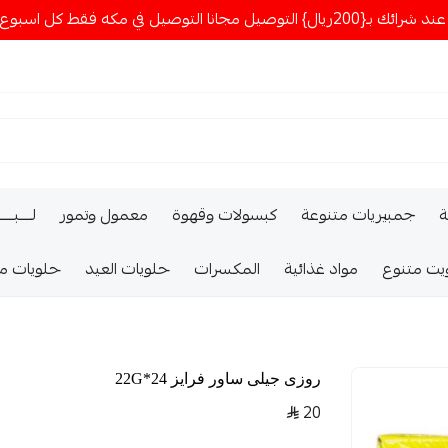
ا التوصيل في مكه فقط كل اسبوع اصناف جديدة
ة
جمبيريات متنوعة
كبسولات وقهوة
معمول وتمور
لــــبـــ
يت متنوع
مواد غذائية
المكسرات
حلويات العيد
حلويات م
روزى جيلى ساور فرايز 24*22G
20