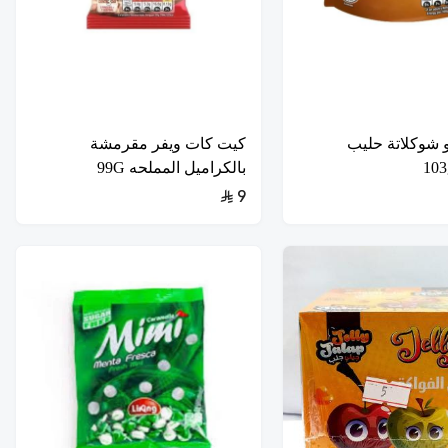
و شوكلاتة حليب
كيت كات ويفر مقرمشة
بالكراميل المملحه 99G
9