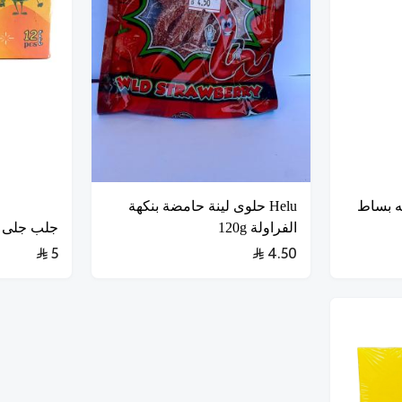
فواكه بساط
Helu حلوى لينة حامضة بنكهة
الفراولة 120g
جلب جلى فواك
5
4.50