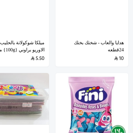
هدايا والعاب - شختك بختك
ميلكا شوكولاتة بالحليب
24قطعه
الاوريو براوني {100g} مستورد
5.50
10