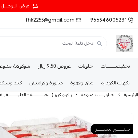
عرض التوصيل عند شرائك بـ{200ريال} التوصيل مجان
fhk2255@gmail.com
966546005231
تخفيضــــــــــات
حلويات
عروض 9.50 ريال
شوكولاتة متنوع
نكهات الكودرد
شاى وقهوة
شابورة وقراميش
كيك وبسكو
الرئيسية
حــلويـــــات متنوعة
رافيلو كبير ( الحبــــــــــــة - العلبـــــــــــة ) 16*3*10G
منتــــــــج مميـــــــز