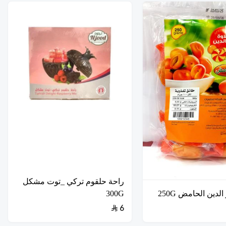
راحة حلقوم تركي _توت مشكل
لدين الحامض 250G
300G
6