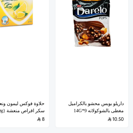
داريلو بوبس محشو بالكراميل
حلاوة فوكس ليمون ونعن
مغطى بالشوكولاته 9*14G
سكر اقراص منعشة {40g}
8
10.50