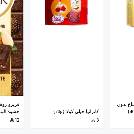
اع بدون
فريرو روش
كانزانيا جيلى كولا {70g}
حشوة البندق 
12
3