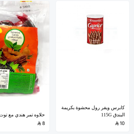
كابرس ويفر رول محشوة بكريمة
البندق 115G
حلاوه تمر هندي مع توت 50G
8
10