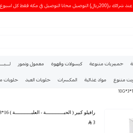
ا التوصيل في مكه فقط كل اسبوع اصناف جديدة
ة
جمبيريات متنوعة
كبسولات وقهوة
معمول وتمور
لــــبـــ
يت متنوع
مواد غذائية
المكسرات
حلويات العيد
حلويات م
رافيلو كبير ( الحبــــــــــــة - العلبـــــــــــة ) 16*3*10G
3