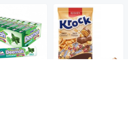
تخفيضــــــــــات
كروك شوكلاتة بالفول السوداني
و الكاكاو 1K
حلوي جوستي ديمة نعناع 24*G
حلويات
9.50
28
عروض 9.50 ريال
شوكولاتة متنوعة