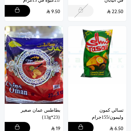
في اليابان
/21عبوة في 13غرام
9.50
22.50
تسالي كمون
بطاطس عمان صغير
وليمون/155جرام
{23*13g}
19
6.50