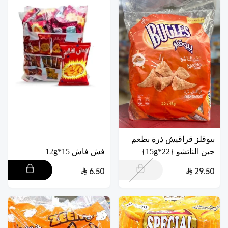
بيوقلز قراقيش ذرة بطعم
جبن الناتشو {22*15g}
فش فاش 15*12g
6.50
29.50