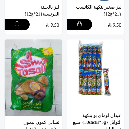
ليز صغير بنكهة الكاتشب
ليز بالجبنة
{21*12g}
الفرنسية{21*12g}
9.50
9.50
عيدان اوماي بو بنكهة
التوابل {30sticks*5g} صنع
تسالي كمون ليمون