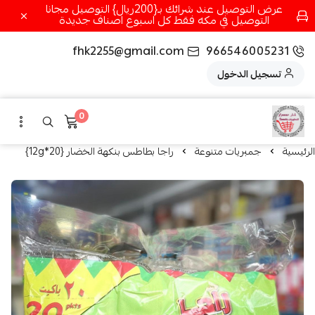
عرض التوصيل عند شرائك بـ{200ريال} التوصيل مجانا
التوصيل في مكه فقط كل اسبوع اصناف جديدة
fhk2255@gmail.com
966546005231
تسجيل الدخول
0
الرئيسية
جمبريات متنوعة
راجا بطاطس بنكهة الخضار {20*12g}