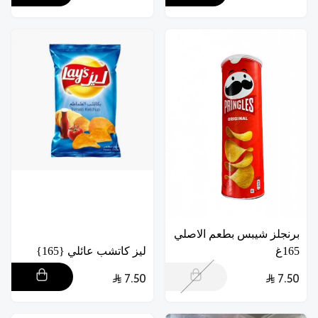
برنجلز شيبس بطعم الاصلي
165غ
ليز كاتشب عائلي {165}
7.50
7.50