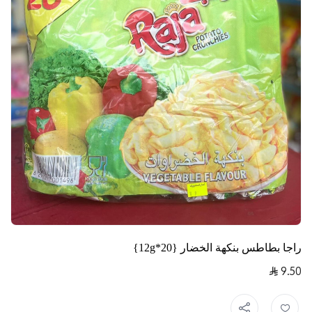
راجا بطاطس بنكهة الخضار {20*12g}
9.50