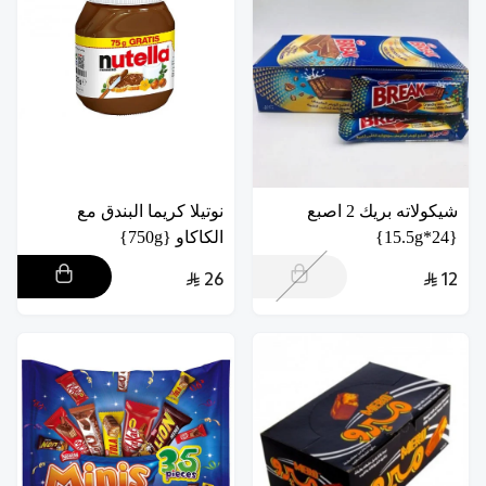
شيكولاته بريك 2 اصبع
نوتيلا كريما البندق مع
{24*15.5g}
الكاكاو {750g}
26
12