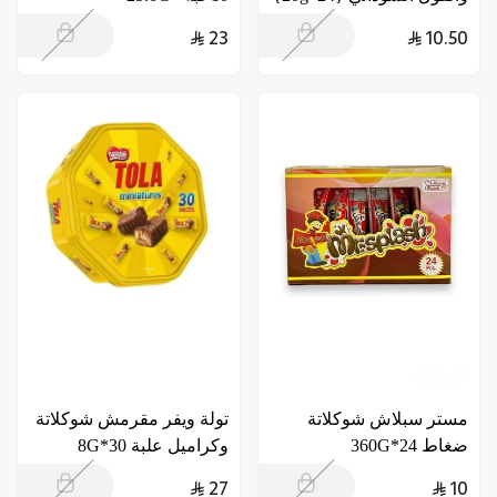
23
10.50
مستر سبلاش شوكلاتة
تولة ويفر مقرمش شوكلاتة
ضغاط 24*360G
وكراميل علبة 30*8G
27
10