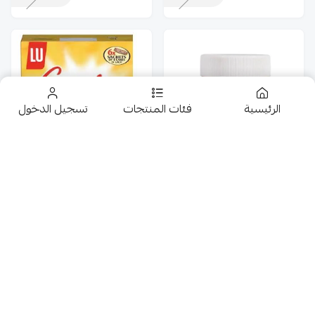
الرئيسية
فئات المنتجات
تسجيل الدخول
تخفيضــــــــــات
حلويات
يوليفا كريمة شوكولاتة
كيك كوكولين مشمش
بيضاء 200G
6*27.5G
عروض 9.50 ريال
18
8.50
شوكولاتة متنوعة