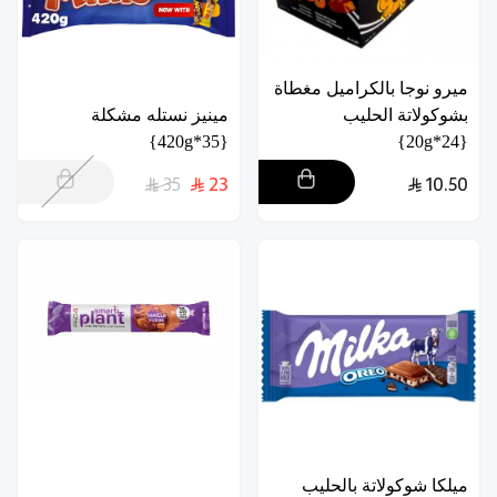
ميرو نوجا بالكراميل مغطاة
بشوكولاتة الحليب
مينيز نستله مشكلة
{35*420g}
{24*20g}
35
23
10.50
ميلكا شوكولاتة بالحليب