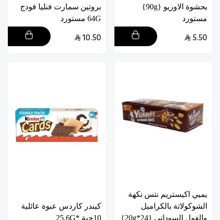
بحشوة الاوريو {90g}
بروتين سمارت فنليا فودج
مستورد
64G مستورد
10.50
5.50
يميي اكيستريم نتس نكهة
الشوكولاتة بالكراميل
كيندر كاردس عبوة عائلية
والفول السوداني {24*20g}
10حبة *25.6G