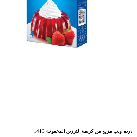
دريم ويب مزيج من كريمة التززين المخفوقة 144G