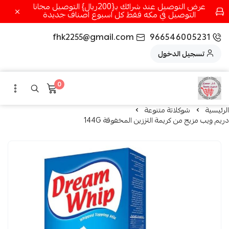
عرض التوصيل عند شرائك بـ{200ريال} التوصيل مجانا
التوصيل في مكه فقط كل اسبوع اصناف جديدة
fhk2255@gmail.com
966546005231
تسجيل الدخول
0
الرئيسية
شوكلاتة متنوعة
دريم ويب مزيج من كريمة التززين المخفوقة 144G