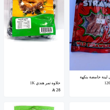
لوى لينة حامضة بنكهة
حلاوه تمر هندي 1K
28