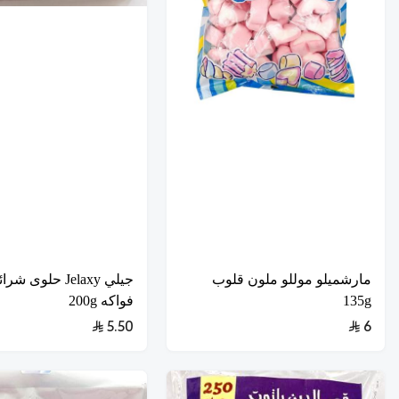
مارشميلو موللو ملون قلوب
جيلي Jelaxy حلوى 
135g
فواكه 200g
5.50
6