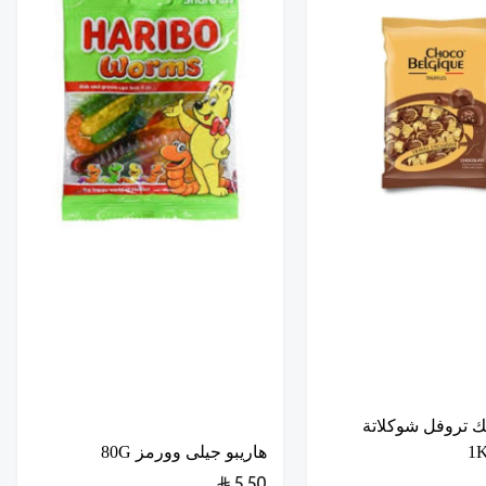
ك تروفل شوكلاتة
هاريبو جيلى وورمز 80G
5.50