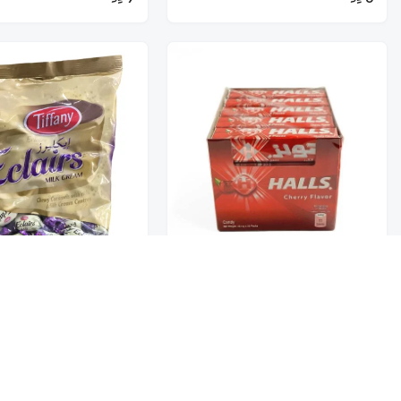
تخفيضــــــــــات
حلويات
تيفاني ايكليرز كريمة ال
حلوى هولز نكهة الكرز 20*22.4G
600G
عروض 9.50 ريال