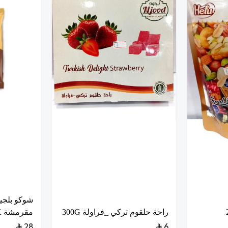
شوكو بلجي
راحة حلقوم تركي _فراولة 300G
مقرمشة 1K
28
6