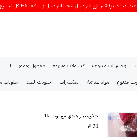
ا التوصيل في مكه فقط كل اسبوع اصناف جديدة
ة
جمبيريات متنوعة
كبسولات وقهوة
معمول وتمور
لــــبـــ
يت متنوع
مواد غذائية
المكسرات
حلويات العيد
حلويات م
حلاوه تمر هندي مع توت 1K
28