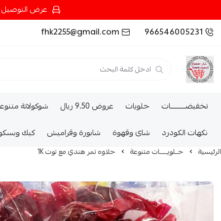
عرض التوصيل عند شرائك بـ{200ريال} التوصيل مجان
fhk2255@gmail.com
966546005231
تخفيضــــــــــات
حلويات
عروض 9.50 ريال
شوكولاتة متنوع
نكهات الكودرد
شاى وقهوة
شابورة وقراميش
كيك وبسكو
الرئيسية
حــلويـــــات متنوعة
حلاوه تمر هندي مع توت 1K