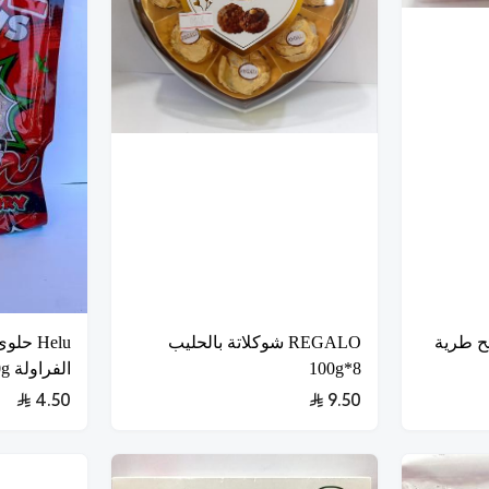
شرائح طرية
REGALO شوكلاتة بالحليب
Helu ح
8*100g
الفراولة 120g
4.50
9.50