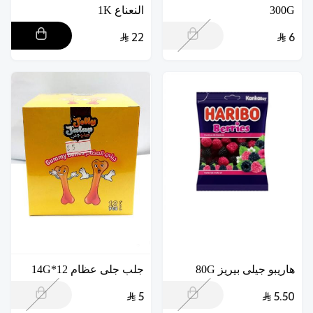
300G
النعناع 1K
22
6
هاريبو جيلى بيريز 80G
جلب جلى عظام 12*14G
5
5.50