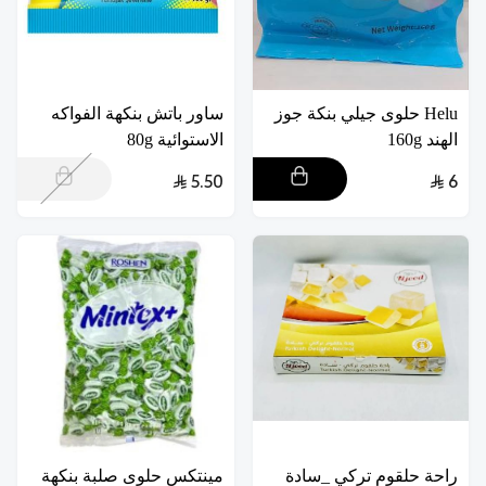
Helu حلوى جيلي بنكة جوز
ساور باتش بنكهة الفواكه
الهند 160g
الاستوائية 80g
5.50
6
راحة حلقوم تركي _سادة
مينتكس حلوى صلبة بنكهة