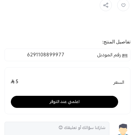
تفاصيل المنتج:
رقم الموديل
6291108899977
5
السعر
اعلمني عند التوفر