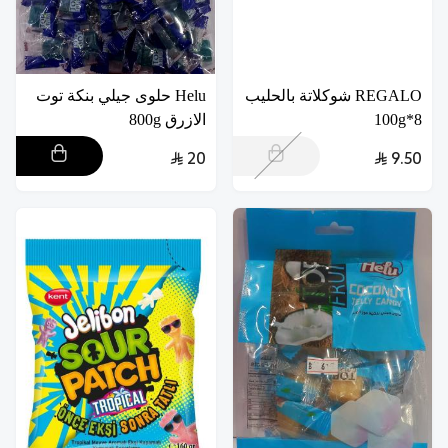
REGALO شوكلاتة بالحليب
Helu حلوى جيلي بنكة توت
8*100g
الازرق 800g
20
9.50