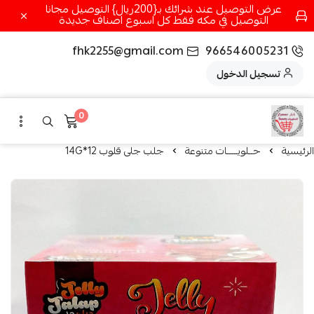
عرض التوصيل عند شرائك بـ{200ريال} التوصيل مجانا
التوصيل في مكه فقط كل اسبوع اصناف جديدة
fhk2255@gmail.com
966546005231
تسجيل الدخول
0
الرئيسية
حــلويـــــات متنوعة
جلب جلى قلوب 12*14G