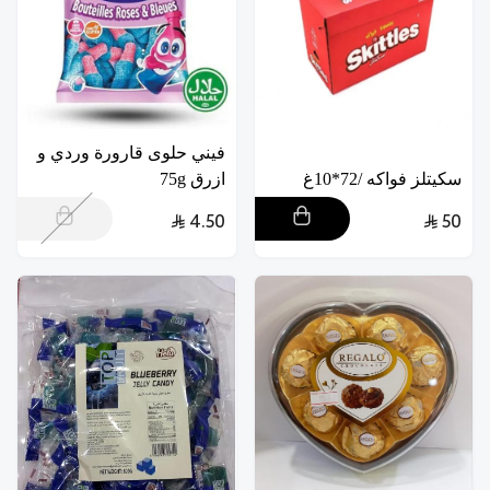
فيني حلوى قارورة وردي و
سكيتلز فواكه /72*10غ
ازرق 75g
4.50
50