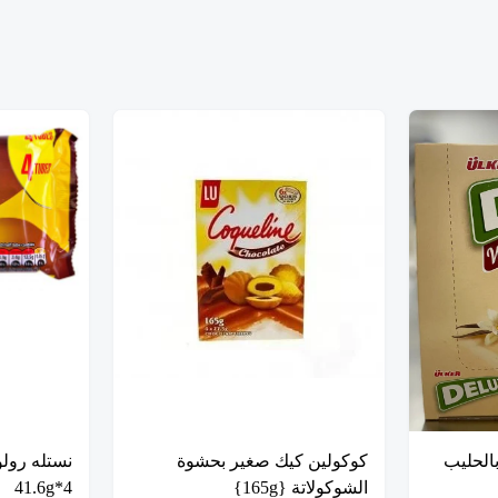
الحليب
كوكولين كيك صغير بحشوة
نستله رول
الشوكولاتة {165g}
4*41.6g