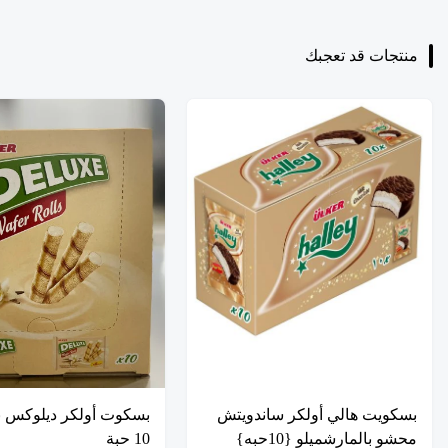
منتجات قد تعجبك
بسكويت هالي أولكر ساندويتش
بسكوت أولكر ديلوكس ب
محشو بالمارشميلو {10حبه}
10 حبة