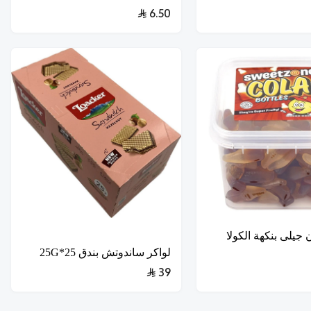
6.50
جيلى بنكهة الكولا
لواكر ساندوتش بندق 25*25G
39