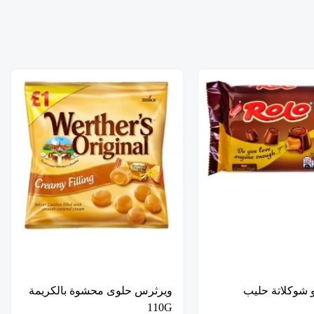
و شوكلاتة حليب
ويرثرس حلوى محشوة بالكريمة
110G