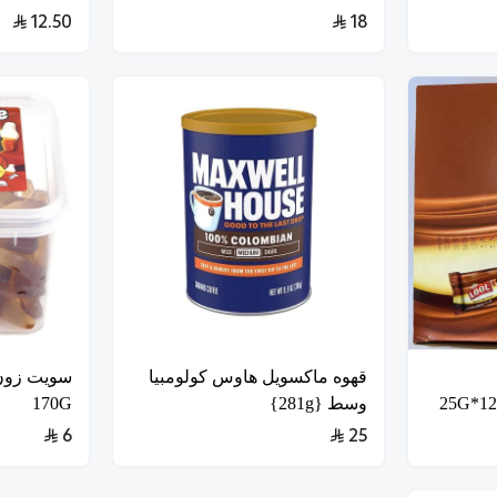
12.50
18
قهوه ماكسويل هاوس كولومبيا
سويت زون 
وسط {281g}
170G
6
25