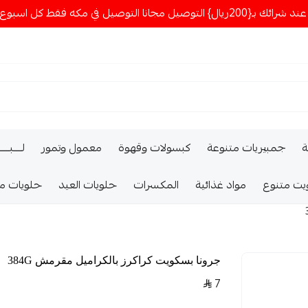
ا التوصيل في مكه فقط كل اسبوع اصناف جديدة
ة
جمبيريات متنوعة
كبسولات وقهوة
معمول وتمور
لــــبـــ
يت متنوع
مواد غذائية
المكسرات
حلويات العيد
حلويات م
جرونا بسكويت كراكرز بالكراميل مقرمش 384G
7