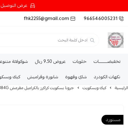
عرض التوصيل عند شرائك بـ{200ريال} التوصيل مجان
fhk2255@gmail.com
966546005231
تخفيضــــــــــات
حلويات
عروض 9.50 ريال
شوكولاتة متنوع
نكهات الكودرد
شاى وقهوة
شابورة وقراميش
كيك وبسكو
الرئيسية
كيك وبسكويت
جرونا بسكويت كراكرز بالكراميل مقرمش 384G
مستورد