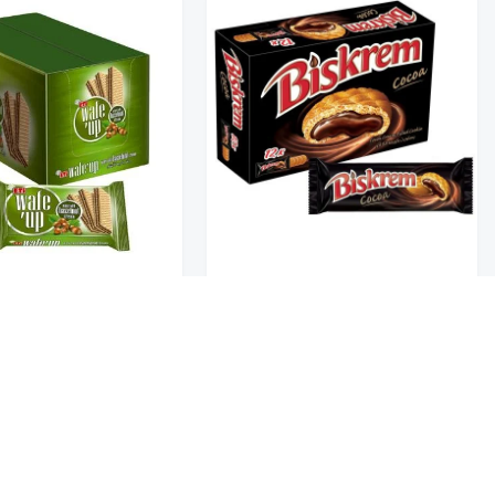
اولكر بسكويت بسكريم كاكاو
ويف اب ويفر بكريمة الب
صغير 12*36G
24*39.5G
30
11.50
تخفيضــــــــــات
حلويات
عروض 9.50 ريال