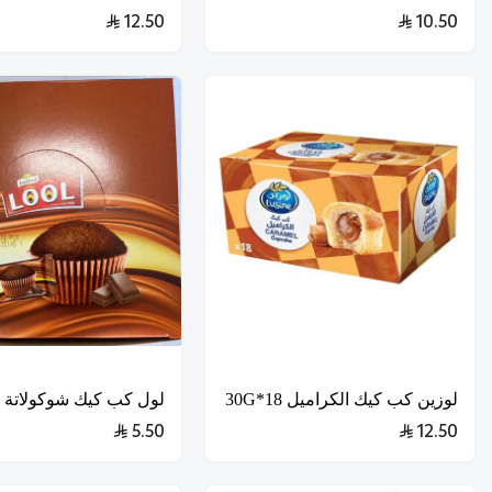
12.50
10.50
لوزين كب كيك الكراميل 18*30G
لول كب كيك شوكولاتة 12*25G
5.50
12.50