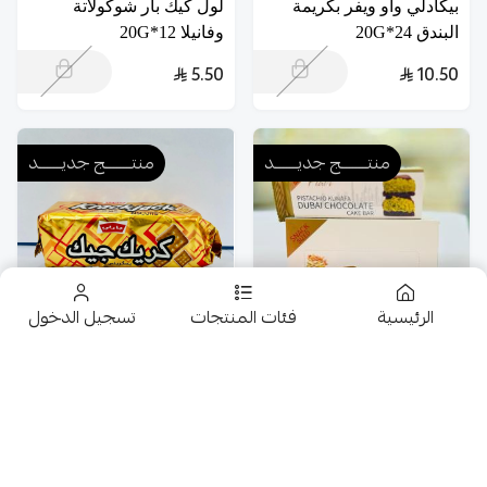
بيكادلي واو ويفر بكريمة
لول كيك بار شوكولاتة
البندق 24*20G
وفانيلا 12*20G
5.50
10.50
منتــــــــج جديـــــــد
منتــــــــج جديـــــــد
الرئيسية
فئات المنتجات
تسجيل الدخول
تخفيضــــــــــات
حلويات