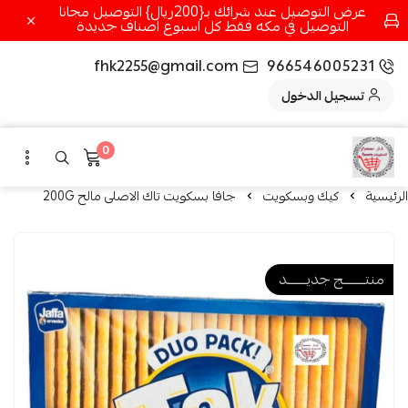
عرض التوصيل عند شرائك بـ{200ريال} التوصيل مجانا
التوصيل في مكه فقط كل اسبوع اصناف جديدة
fhk2255@gmail.com
966546005231
تسجيل الدخول
0
الرئيسية
كيك وبسكويت
جافا بسكويت تاك الاصلى مالح 200G
منتــــــــج جديـــــــد