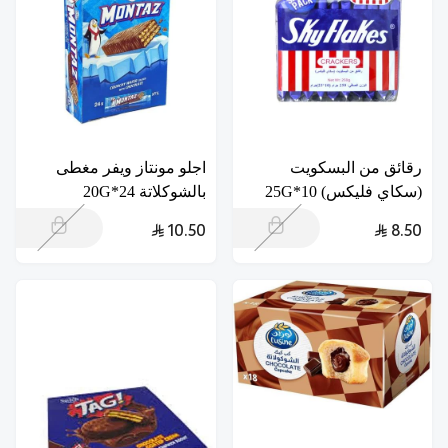
رقائق من البسكويت
اجلو مونتاز ويفر مغطى
(سكاي فليكس) 10*25G
بالشوكلاتة 24*20G
10.50
8.50