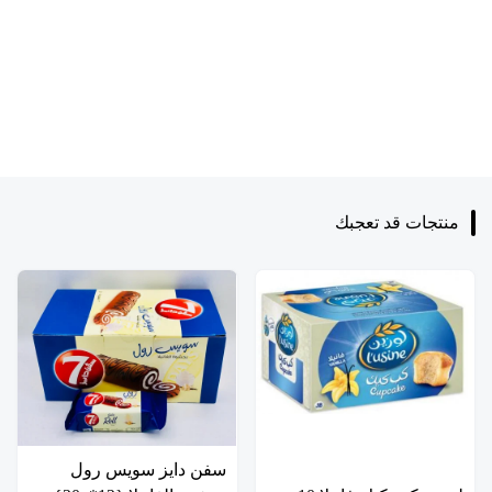
منتجات قد تعجبك
سفن دايز سويس رول