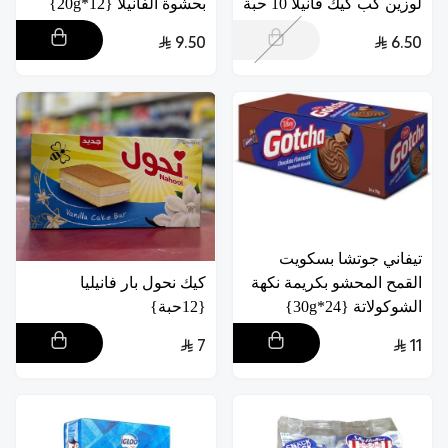
لوزين كب كيك فانيلا 10 حبة
بحشوة الفانيلا {12*20g}
9.50
6.50
تيفاني جوتشا بسكويت
القمح المحشو بكريمة نكهة
كيك نحول بار فانيليا
الشوكولاتة {24*30g}
{12حبة}
7
11