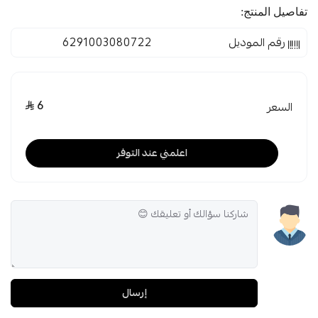
تفاصيل المنتج:
رقم الموديل
6291003080722
6
السعر
اعلمني عند التوفر
إرسال