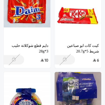
كيت كات ابو صباعين
دايم قطع شوكلاتة حليب
شريط 5*20.7g
3*28g
10
6