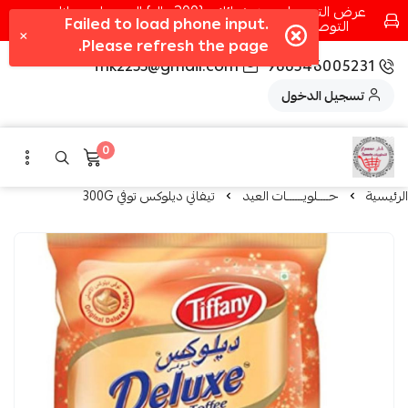
عرض التوصيل عند شرائك بـ{200ريال} التوصيل مجانا
التوصيل في مكه فقط كل اسبوع اصناف جديدة
fhk2255@gmail.com
966546005231
تسجيل الدخول
0
الرئيسية
حــــلويــــــات العيد
تيفاني ديلوكس توفي 300G