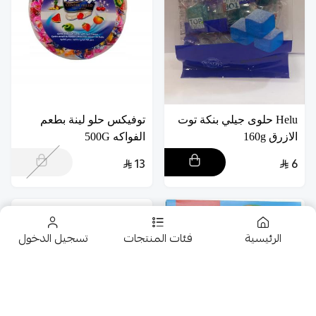
Helu حلوى جيلي بنكة توت
توفيكس حلو لينة بطعم
الازرق 160g
الفواكه 500G
13
6
الرئيسية
فئات المنتجات
تسجيل الدخول
تخفيضــــــــــات