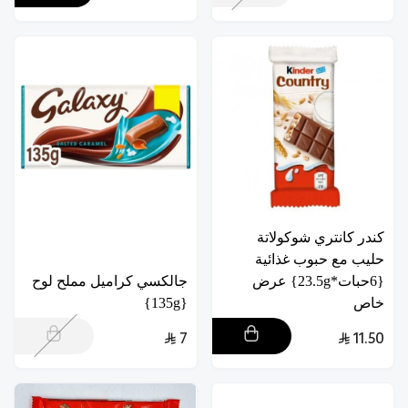
كندر كانتري شوكولاتة
حليب مع حبوب غذائية
{6حبات*23.5g} عرض
جالكسي كراميل مملح لوح
خاص
{135g}
7
11.50