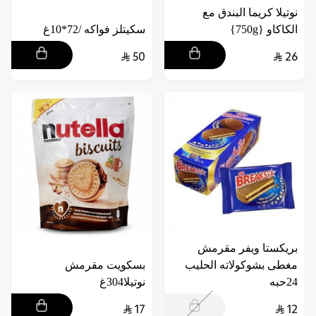
نوتيلا كريما البندق مع
الكاكاو {750g}
سكيتلز فواكه /72*10غ
50
26
بريكستا ويفر مقرمش
مغطى بشوكولاته الحليب
بسكويت مقرمش
24حبه
نوتيلا304غ
17
12