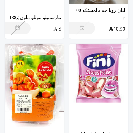
لبان رويا جم بالمستكه 100
غ
مارشميلو موللو ملون 138g
6
10.50