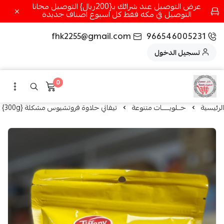
عرض التوصيل عند شرائك بـ{200ريال} التوصيل مجانا
التوصيل في مكه فقط كل اسبوع اصناف جديدة
fhk2255@gmail.com
966546005231
تسجيل الدخول
0
الرئيسية
حــلويـــــات متنوعة
تيفاني حلاوة فروتشيوس مشكلة {300g}