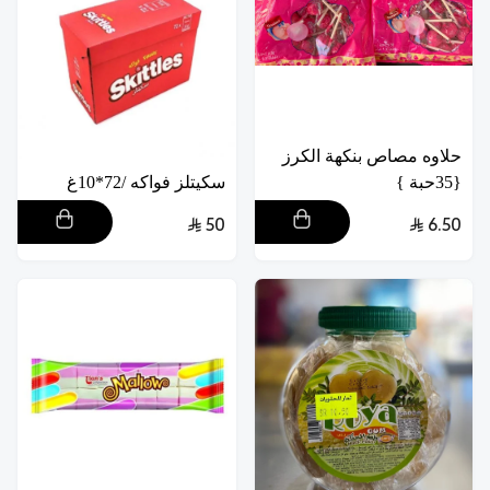
حلاوه مصاص بنكهة الكرز
{35حبة }
سكيتلز فواكه /72*10غ
50
6.50