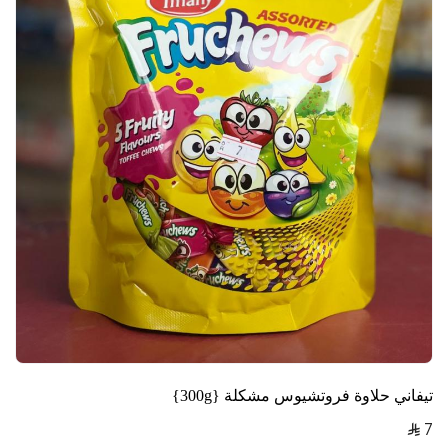
تيفاني حلاوة فروتشيوس مشكلة {300g}
7