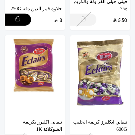
فيني جيلي الفراولة والكريم
75g
حلاوة قمر الدين دقه 250G
8
5.50
تيفاني ايكليرز كريمة الحليب
تيفانى اكليرز بكريمة
600G
الشوكلاتة 1K