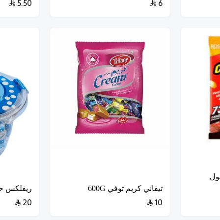
5.50
6
ول
تيفاني كريم توفي 600G
ريفلكس حلوى ن
20
10