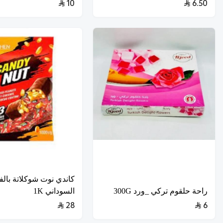
10
6.50
كاندي نوت شوكلاتة بالف
راحة حلقوم تركي _ورد 300G
السوداني 1K
28
6