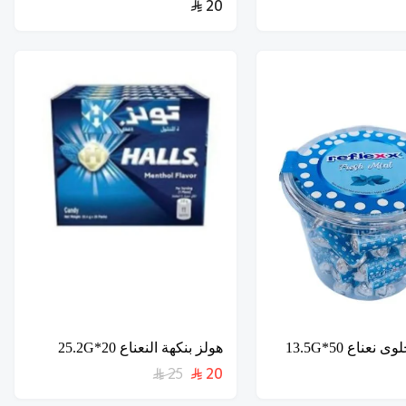
20
عناع 50*13.5G
هولز بنكهة النعناع 20*25.2G
25
20