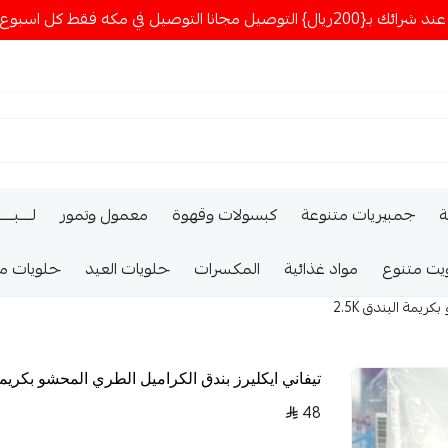
ا التوصيل في مكه فقط كل اسبوع اصناف جديدة
ة
جمبيريات متنوعة
كبسولات وقهوة
معمول وتمور
لــــبـــ
يت متنوع
مواد غذائية
المكسرات
حلويات العيد
حلويات م
ريمة البندق 2.5K
تيفاني ايكليرز بندق الكراميل الطري المحشو بكريمة ال
48