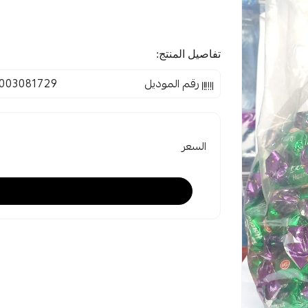
تفاصيل المنتج:
رقم الموديل
003081729
السعر