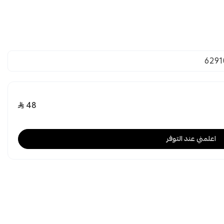
6291
48
اعلمني عند التوفر