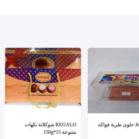
جيلي Jelaxy حلوى طرية فواكه
REGALO شوكلاتة نكهات
متنوعة 15*150g