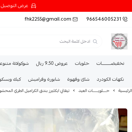
عرض التوصيل عند شرائك بـ{200ريال} التوصيل مجان
fhk2255@gmail.com
966546005231
تخفيضــــــــــات
حلويات
عروض 9.50 ريال
شوكولاتة متنوع
نكهات الكودرد
شاى وقهوة
شابورة وقراميش
كيك وبسكو
الرئيسية
حــــلويــــــات العيد
تيفاني ايكليرز بندق الكراميل الطري المحشو بك