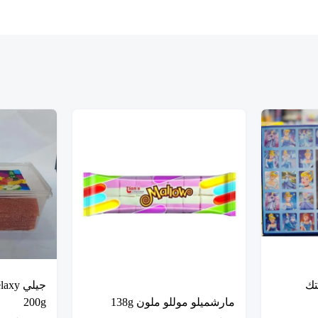
تك
مارشميلو موللو ملون 138g
200g