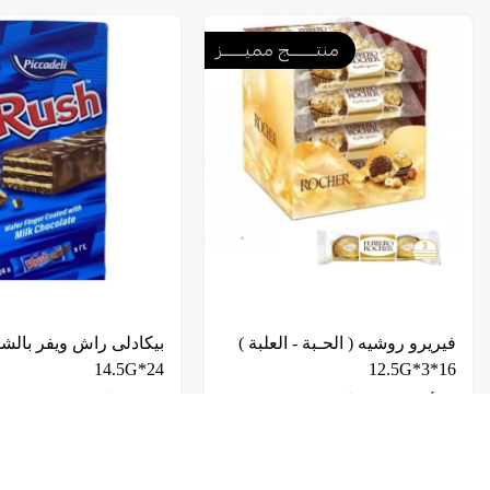
منتــــــــج مميـــــــز
فيريرو روشيه ( الحـبة - العلبة )
بيكادلى راش ويفر بالشو
24*14.5G
16*3*12.5G
يبدأ من
4.50
10.50
تخفيضــــــــــات