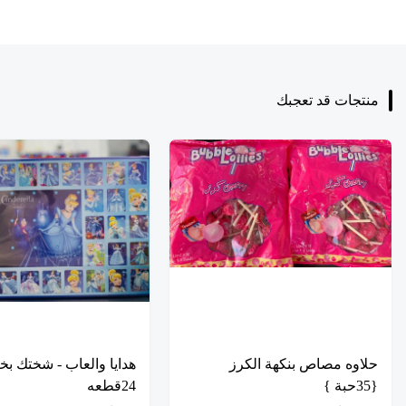
منتجات قد تعجبك
حلاوه مصاص بنكهة الكرز
هدايا والعاب - شختك بخ
{35حبة }
24قطعه