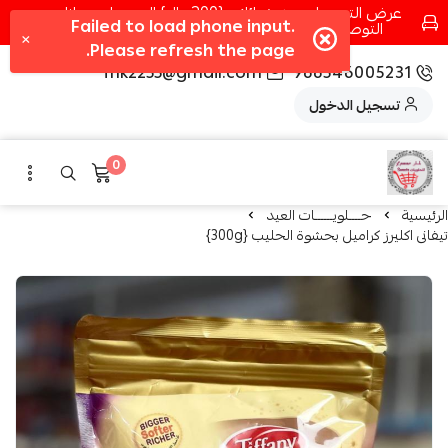
عرض التوصيل عند شرائك بـ{200ريال} التوصيل مجانا
التوصيل في مكه فقط كل اسبوع اصناف جديدة
fhk2255@gmail.com
966546005231
تسجيل الدخول
0
الرئيسية
حــــلويــــــات العيد
تيفانى اكليرز كراميل بحشوة الحليب {300g}