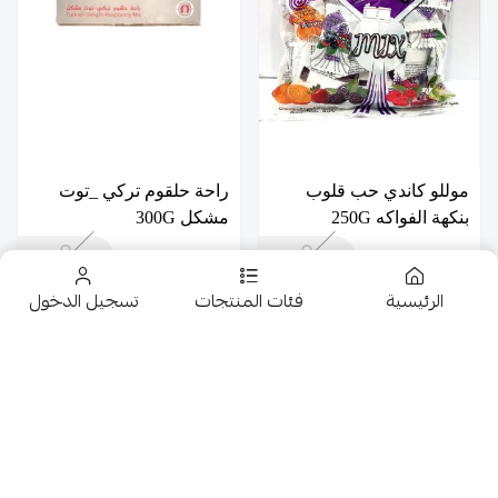
موللو كاندي حب قلوب
راحة حلقوم تركي _توت
بنكهة الفواكه 250G
مشكل 300G
6
6
الرئيسية
فئات المنتجات
تسجيل الدخول
تخفيضــــــــــات
حلويات