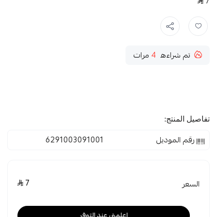
7
تم شراءه
4
مرات
تفاصيل المنتج:
رقم الموديل
6291003091001
7
السعر
اعلمني عند التوفر