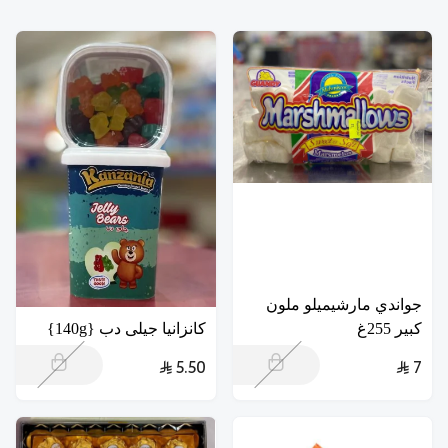
جواندي مارشيميلو ملون
كبير 255غ
كانزانيا جيلى دب {140g}
5.50
7