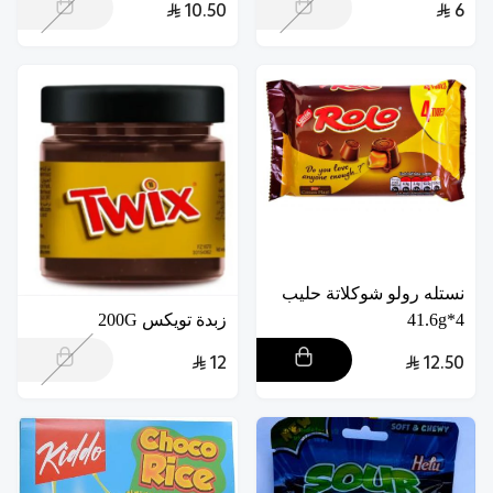
10.50
6
نستله رولو شوكلاتة حليب
4*41.6g
زبدة تويكس 200G
12
12.50