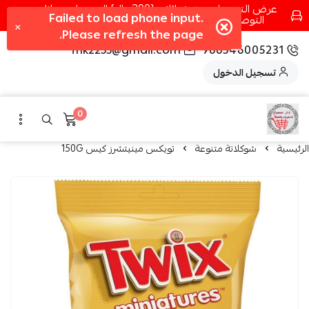
عرض التوصيل عند شرائك بـ{200ريال} التوصيل مجانا
التوصيل في مكه فقط كل اسبوع اصناف جديدة
fhk2255@gmail.com
966546005231
تسجيل الدخول
0
الرئيسية
شوكلاتة متنوعة
تويكس مينيتشرز كيس 150G