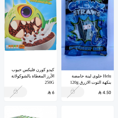
كيدو كورن فليكس حبوب
Helu حلوى لينة حامضة
الأرز المغطاة بالشوكولاتة
بنكهة التوت الازرق 120g
250G
6
4.50