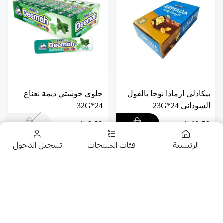
بيكادلى ارمادا نوجا بالفول
حلوي جوستي ديمة نعناع
السودانى 24*23G
24*32G
9.50
10.50
الرئيسية
فئات المنتجات
تسجيل الدخول
تخفيضــــــــــات
حلويات