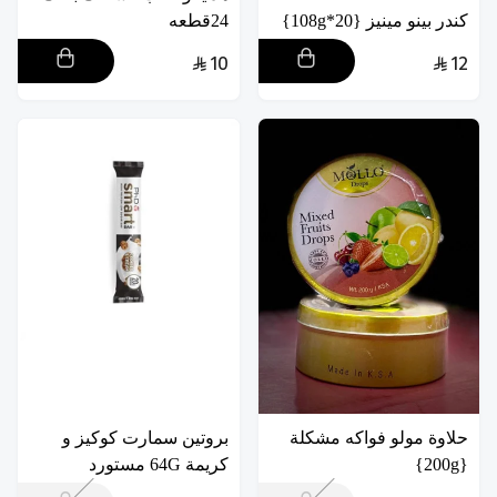
كندر بينو مينيز {20*108g}
24قطعه
10
12
حلاوة مولو فواكه مشكلة
بروتين سمارت كوكيز و
{200g}
كريمة 64G مستورد