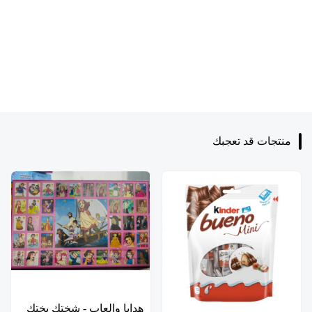
منتجات قد تعجبك
هدايا والعاب - شختك بختك