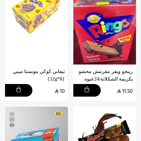
رينجو ويفر مقرمش محشو
تيفاني كوكي مونستا ميني
بكريمة الشكلاتة/24عبوه
{8*32g}
10
11.50