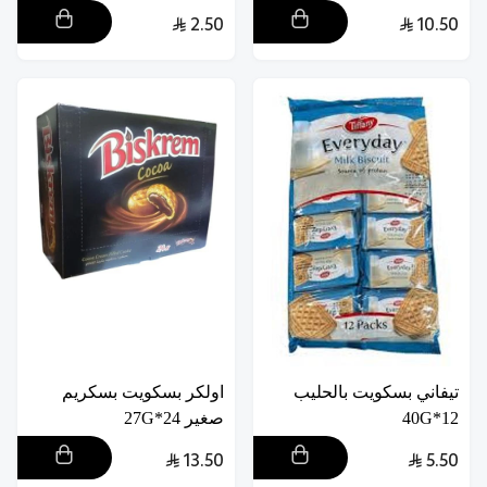
2.50
10.50
تيفاني بسكويت بالحليب
اولكر بسكويت بسكريم
12*40G
صغير 24*27G
13.50
5.50