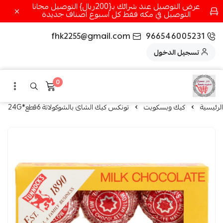
عرض التوصيل عند شرائك بـ{200ريال} التوصيل مجانا
التوصيل في مكه فقط كل اسبوع اصناف جديدة
fhk2255@gmail.com
966546005231
تسجيل الدخول
0
الرئيسية
كيك وبسكويت
تونكس كيك الشاى بالشوكولاتة 6قطع*24G