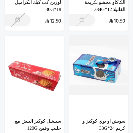
الكاكاو محشو بكريمة
لوزين كب كيك الكراميل
الفانيلا 12*384G
18*30G
12.50
10.50
سويش او بوي كوكيز و
سبيشل كوكيز البيض مع
كريم 24*33G
حليب وقمح 120G