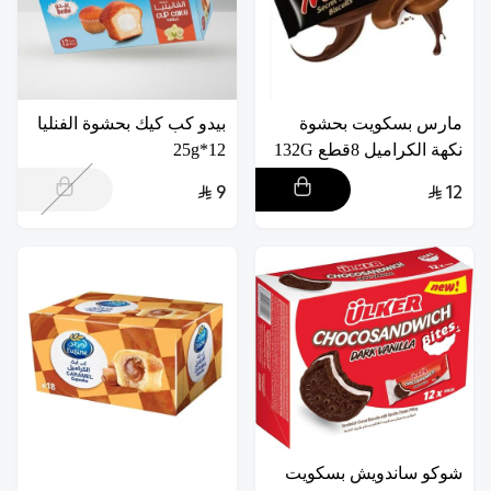
مارس بسكويت بحشوة
بيدو كب كيك بحشوة الفنليا
نكهة الكراميل 8قطع 132G
12*25g
9
12
شوكو ساندويش بسكويت