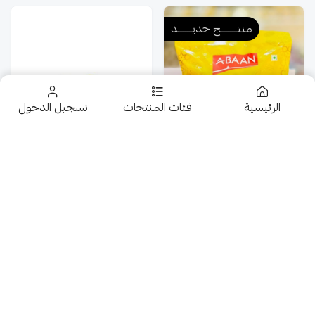
منتــــــــج جديـــــــد
الرئيسية
فئات المنتجات
تسجيل الدخول
تخفيضــــــــــات
حلويات
ابان تمر شوكولاتة حليب
عروض 9.50 ريال
محشى باللوز 1كجم
معمول بالتمر فلاح الدار
11.50
30
شوكولاتة متنوعة