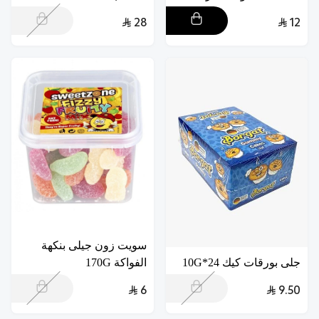
28
12
سويت زون جيلى بنكهة
جلى بورقات كيك 24*10G
الفواكة 170G
6
9.50