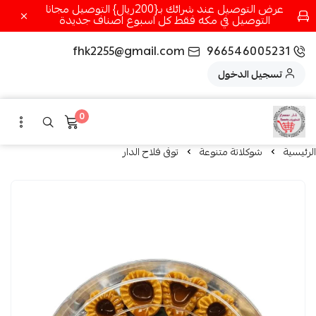
عرض التوصيل عند شرائك بـ{200ريال} التوصيل مجانا
التوصيل في مكه فقط كل اسبوع اصناف جديدة
fhk2255@gmail.com
966546005231
تسجيل الدخول
0
الرئيسية
شوكلاتة متنوعة
توفى فلاح الدار