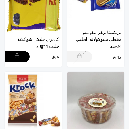
بريكستا ويفر مقرمش
مغطى بشوكولاته الحليب
كادبري فليكي شوكلاتة
24حبه
حليب 4*20g
9
12