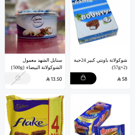
شوكولاتة باونتي كبير 24حبة
سنابل الشهد معمول
(2×57g)
الشوكولاتة البيضاء {500g}
13.50
58