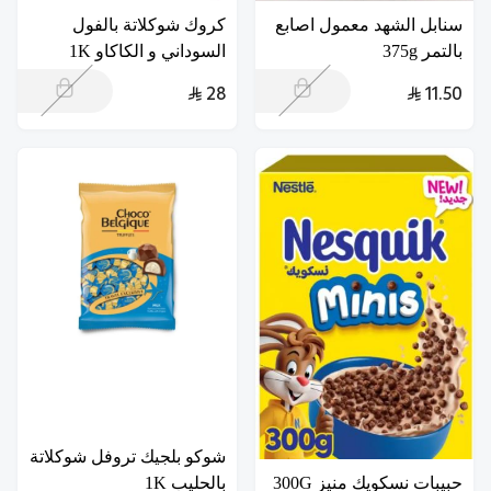
سنابل الشهد معمول اصابع
كروك شوكلاتة بالفول
بالتمر 375g
السوداني و الكاكاو 1K
28
11.50
شوكو بلجيك تروفل شوكلاتة
حبيبات نسكويك منيز 300G
بالحليب 1K