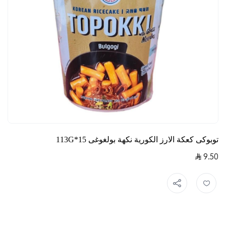
توبوكى كعكة الارز الكورية نكهة بولغوغى 15*113G
9.50