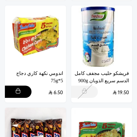
فريشكو حليب مجفف كامل
اندومي نكهة كاري دجاج
الدسم سريع الذوبان 900g
5*75g
6.50
19.50