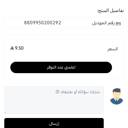
تفاصيل المنتج:
رقم الموديل
8809950200292
9.50
السعر
اعلمني عند التوفر
إرسال