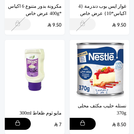
غوار ايس بوب دندرمة {4
مكرونة بدور متنوع 6 اكياس
اكياس*10} عرض خاص
*400g عرض خاص
9.50
9.50
نستله حليب مكثف محلى
370g
مايو ثوم ظغاط 300ml
7
8.50