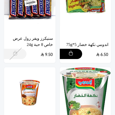
سنيكرز ويفر رول عرض
اندومي نكهة خضار 5*75g
خاص 8 حبة 24g
9.50
6.50