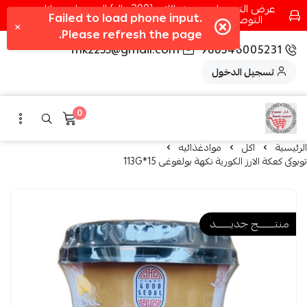
عرض التوصيل عند شرائك بـ{200ريال} التوصيل مجانا
التوصيل في مكه فقط كل اسبوع اصناف جديدة
fhk2255@gmail.com
966546005231
تسجيل الدخول
0
الرئيسية
اكل
موادغذائيه
توبوكى كعكة الارز الكورية نكهة بولغوغى 15*113G
منتــــــــج جديـــــــد