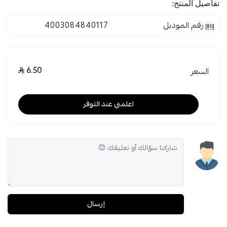
تفاصيل المنتج:
رقم الموديل
4003084840117
6.50
السعر
اعلمني عند التوفر
إرسال