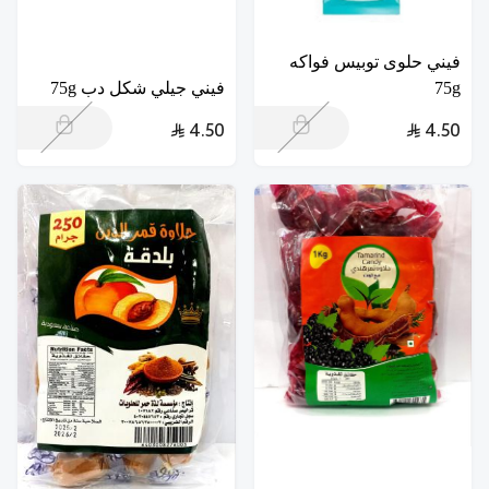
فيني حلوى توبيس فواكه
75g
فيني جيلي شكل دب 75g
4.50
4.50