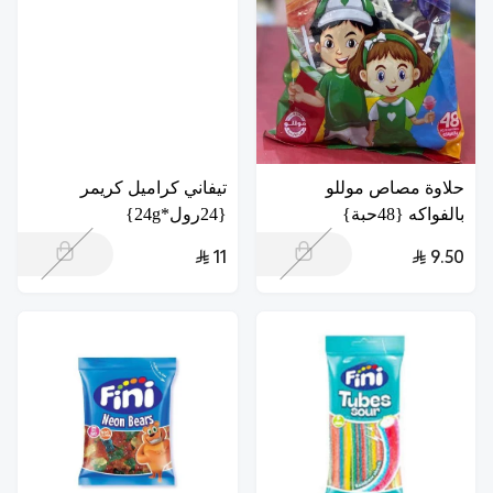
حلاوة مصاص موللو
تيفاني كراميل كريمر
بالفواكه {48حبة}
{24رول*24g}
11
9.50