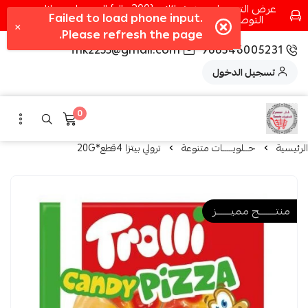
عرض التوصيل عند شرائك بـ{200ريال} التوصيل مجانا
التوصيل في مكه فقط كل اسبوع اصناف جديدة
fhk2255@gmail.com
966546005231
تسجيل الدخول
0
الرئيسية
حــلويـــــات متنوعة
ترولي بيتزا 4قطع*20G
منتــــــــج مميـــــــز