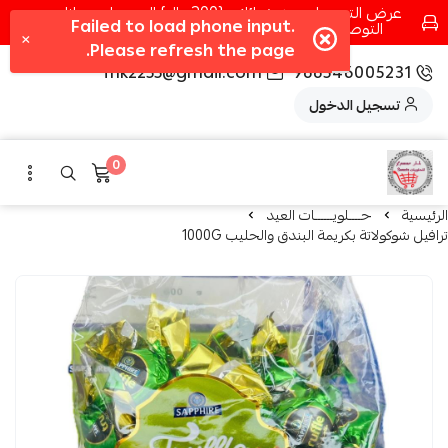
عرض التوصيل عند شرائك بـ{200ريال} التوصيل مجانا
التوصيل في مكه فقط كل اسبوع اصناف جديدة
fhk2255@gmail.com
966546005231
تسجيل الدخول
0
الرئيسية
حــــلويــــــات العيد
ترافيل شوكولاتة بكريمة البندق والحليب 1000G