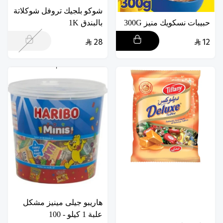
شوكو بلجيك تروفل شوكلاتة
حبيبات نسكويك منيز 300G
بالبندق 1K
28
12
هاريبو جيلى مينيز مشكل
علبة 1 كيلو - 100