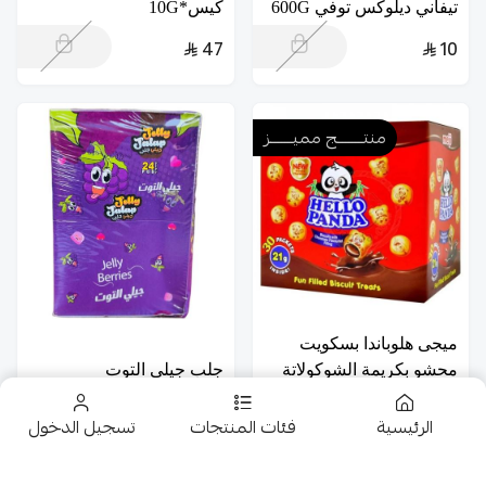
تيفاني ديلوكس توفي 600G
كيس*10G
47
10
منتــــــــج مميـــــــز
ميجى هلوباندا بسكويت
محشو بكريمة الشوكولاتة
جلب جيلى التوت
30كيس*21G
24كيس*14G
الرئيسية
فئات المنتجات
تسجيل الدخول
9.50
42