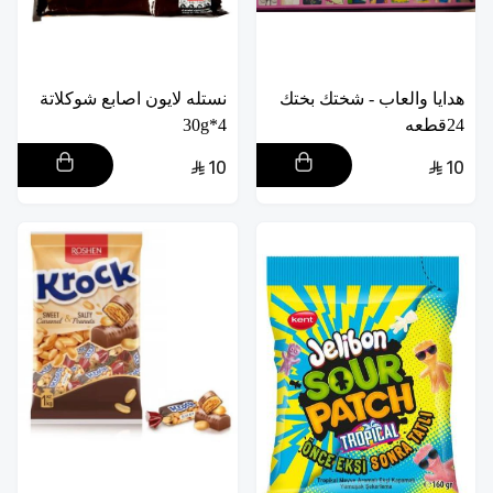
هدايا والعاب - شختك بختك
نستله لايون اصابع شوكلاتة
24قطعه
4*30g
10
10